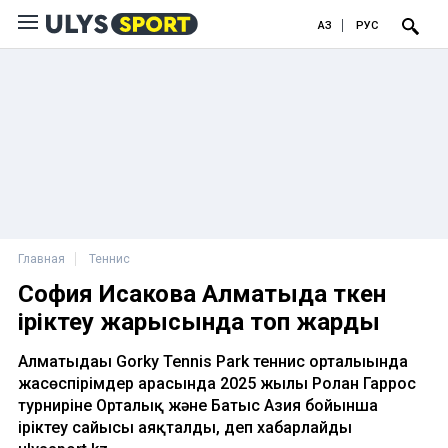
ҚАЗ
РУС
Главная
Теннис
София Исакова Алматыда өткен
іріктеу жарысында топ жарды
Алматыдағы Gorky Tennis Park теннис орталығында
жасөспірімдер арасында 2025 жылғы Ролан Гаррос
турниріне Орталық және Батыс Азия бойынша
іріктеу сайысы аяқталды, деп хабарлайды