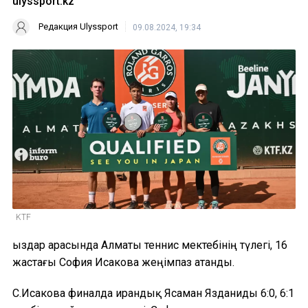
ulyssport.kz
Редакция Ulyssport
09.08.2024, 19:34
KTF
Қыздар арасында Алматы теннис мектебінің түлегі, 16
жастағы София Исакова жеңімпаз атанды.
С.Исакова финалда ирандық Ясаман Язданиды 6:0, 6:1