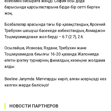
есебімен ойсырата жеңді. София осы дода
барысында қарсыластарына бірде-бір сетті берген
жоқ.
Бозбалалар арасында тағы бір қазақстандық Арсений
Требухин шешуші бәсекеде өзбекстандық Ахмаджон
Тошмұхамедовке жол берді – 6:7 (2:7), 2:6.
Осылайша, Исакова, Яздани, Требухин және
Тошмұхамедов биылғы 16-20 қазанда Жапонияда
өтетін іріктеу турнирінің финалдық кезеңіне жолдама
алды.
Beeline Janymda. Матчтарды көріп, алған әсеріңізді кез
келген жерде бөлісіңіз!
НОВОСТИ ПАРТНЕРОВ