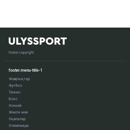
footer.copyright
footer.menu-title-1
Жаңалықтар
Футбол
Теннис
Бокс
Хоккей
Жекпе жек
Оқиғалар
Олимпиада