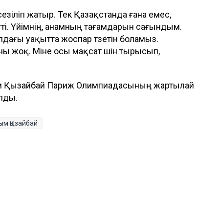
зіліп жатыр. Тек Қазақстанда ғана емес,
ті. Үйімнің, анамның тағамдарын сағындым.
лдағы уақытта жоспар түзетін боламыз.
ны жоқ. Міне осы мақсат үшін тырысып,
азым Қызайбай Париж Олимпиадасының жартылай
олды.
ым Қызайбай