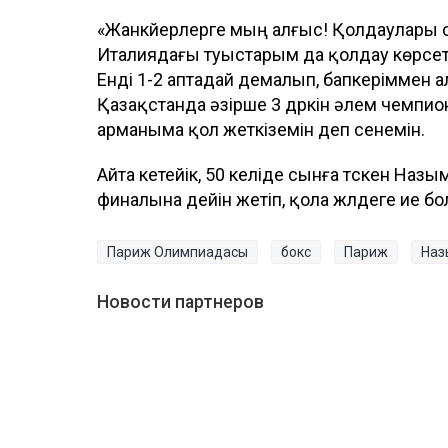
«Жанкүйерлерге мың алғыс! Қолдаулары се
Италиядағы туыстарым да қолдау көрсет
Енді 1-2 аптадай демалып, бапкеріммен а
Қазақстанда әзірше 3 дүркін әлем чемпио
арманыма қол жеткіземін деп сенемін.
Айта кетейік, 50 келіде сынға түскен Н
финалына дейін жетіп, қола жүлдеге ие б
Париж Олимпиадасы
бокс
Париж
Наз
Новости партнеров