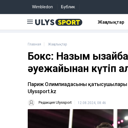
Wimbledon
Бублик
Жаңалықтар
Главная
Жаңалықтар
Бокс: Назым Қызай
әуежайынан күтіп 
Париж Олимпиадасының қатысушылары 
Ulyssport.kz
Редакция Ulyssport
12.08.2024, 08:46