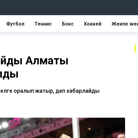
Футбол
Теннис
Бокс
Хоккей
Жекпе же
байды Алматы
алды
елге оралып жатыр, деп хабарлайды