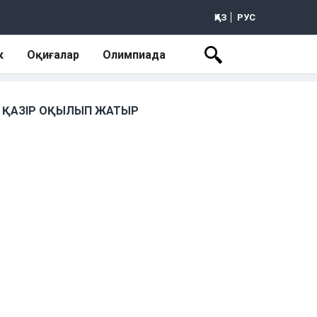
ҚАЗ
РУС
к
Оқиғалар
Олимпиада
ҚАЗІР ОҚЫЛЫП ЖАТЫР