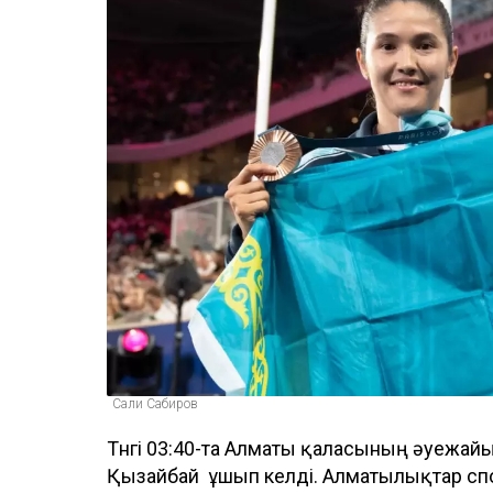
Сали Сабиров
Түнгі 03:40-та Алматы қаласының әуежай
Қызайбай ұшып келді. Алматылықтар спор