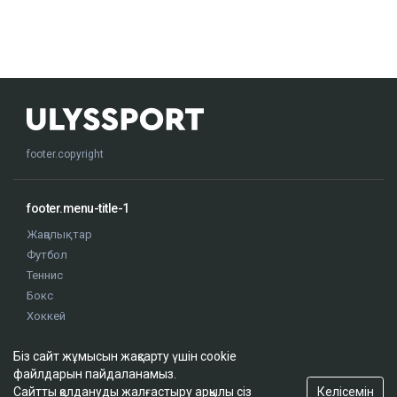
footer.copyright
footer.menu-title-1
Жаңалықтар
Футбол
Теннис
Бокс
Хоккей
Жекпе жек
Біз сайт жұмысын жақсарту үшін cookie
Оқиғалар
файлдарын пайдаланамыз.
Олимпиада
Келісемін
Сайтты қолдануды жалғастыру арқылы сіз