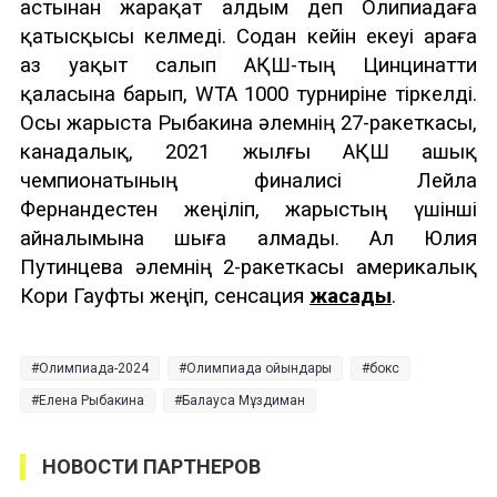
астынан жарақат алдым деп Олипиадаға
қатысқысы келмеді. Содан кейін екеуі араға
аз уақыт салып АҚШ-тың Цинцинатти
қаласына барып, WTA 1000 турниріне тіркелді.
Осы жарыста Рыбакина әлемнің 27-ракеткасы,
канадалық, 2021 жылғы АҚШ ашық
чемпионатының финалисі Лейла
Фернандестен жеңіліп, жарыстың үшінші
айналымына шыға алмады. Ал Юлия
Путинцева әлемнің 2-ракеткасы америкалық
Кори Гауфты жеңіп, сенсация
жасады
.
Олимпиада-2024
Олимпиада ойындары
бокс
Елена Рыбакина
Балауса Мұздиман
НОВОСТИ ПАРТНЕРОВ