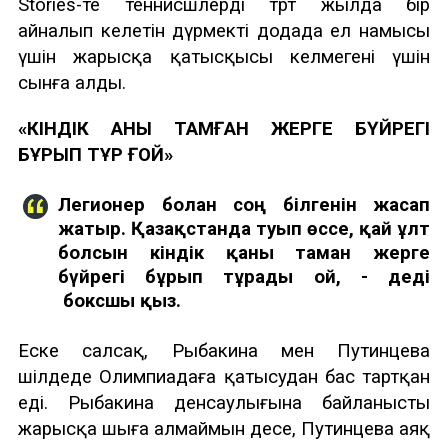
Stories-те теннисшлерді төрт жылда бір
айналып келетін дүрмекті додада ел намысы
үшін жарысқа қатысқысы келмегені үшін
сынға алды.
«КІНДІК ҚАНЫ ТАМҒАН ЖЕРГЕ БҮЙРЕГІ
БҰРЫП ТҰР ҒОЙ»
Легионер болған соң білгенін жасап
жатыр.
Қазақстанда туып өссе, қай ұлт
болсын кіндік қаны тамған жерге
бүйрегі бұрып тұрады ғой, - деді
боксшы қыз.
Еске салсақ, Рыбакина мен Путинцева
шілдеде Олимпиадаға қатысудан бас тартқан
еді. Рыбакина денсаулығына байланысты
жарысқа шыға алмаймын десе, Путинцева аяқ