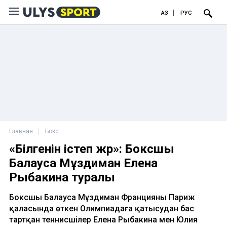
ҚАЗ
РУС
Главная
Бокс
«Білгенін істеп жүр»: Боксшы
Балауса Мұздиман Елена
Рыбакина туралы
Боксшы Балауса Мұздиман Францияның Париж
қаласында өткен Олимпиадаға қатысудан бас
тартқан теннисшілер Елена Рыбакина мен Юлия