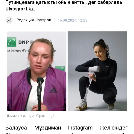
Путинцеваға қатысты ойын айтты, деп хабарлады
Ulyssport.kz.
Редакция Ulyssport
16.08.2024, 12:23
Әлеуметтік желіден біріктірілді
Балауса Мұздиман Instagram желісіндегі