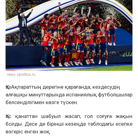
news.sportbox.ru
ҚазАқпараттың дерегіне қарағанда, кездесудің
алғашқы минуттарында испаниялық футболшылар
белсенділігімен көзге түскен.
Қос қанаттан шабуыл жасап, гол соғуға жақын
болды. Десе де
бірінші кезеңде таблодағы есепке
өзгеріс енген жоқ.