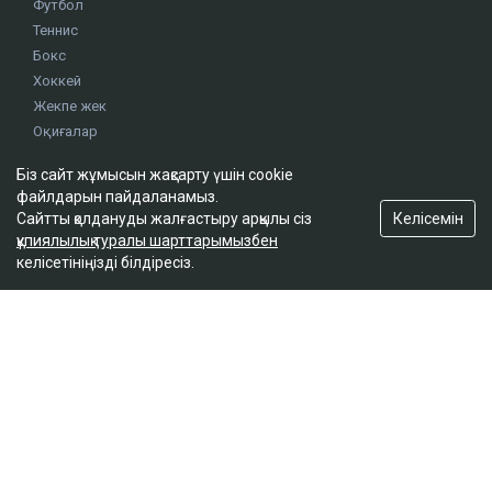
Футбол
Теннис
Бокс
Хоккей
Жекпе жек
Оқиғалар
Олимпиада
Біз сайт жұмысын жақсарту үшін cookie
файлдарын пайдаланамыз.
Келісемін
Сайтты қолдануды жалғастыру арқылы сіз
footer.menu-title-2
құпиялылық туралы шарттарымызбен
О проекте
келісетініңізді білдіресіз.
Правила сайта
Реклама на сайте
Контакты
footer.menu-title-3