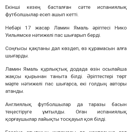
Екінші кезең басталған сәтте испаниялық
футболшылар есеп ашып кетті.
Небәрі 17 жасар Ламин Ямаль әріптесі Нико
Уильямске нәтижелі пас шығарып берді.
Соңғысы қақпаны дәл көздеп, өз құрамасын алға
шығарды.
Ламин Ямаль құрлықтық додада өзін осылайша
жақсы қырынан таныта білді. Әріптестері төрт
мәрте нәтижелі пас шығарса, екі голдың авторы
атанды.
Англиялық футболшылар да таразы басын
теңестіруге ұмтылды. Оған испаниялық
қорғаушылар лайықты тосқауыл қоя білді.