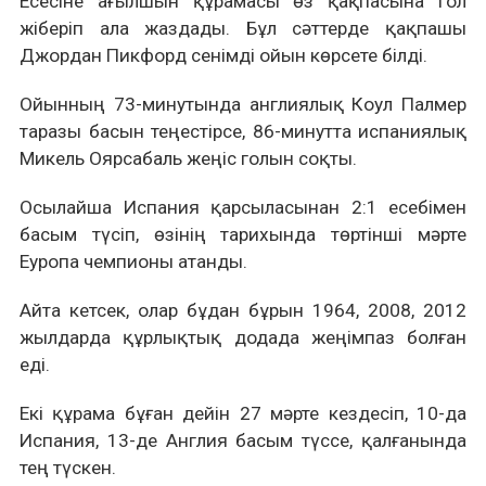
Есесіне ағылшын құрамасы өз қақпасына гол
жіберіп ала жаздады. Бұл сәттерде қақпашы
Джордан Пикфорд сенімді ойын көрсете білді.
Ойынның 73-минутында англиялық Коул Палмер
таразы басын теңестірсе, 86-минутта испаниялық
Микель Оярсабаль жеңіс голын соқты.
Осылайша Испания қарсыласынан 2:1 есебімен
басым түсіп, өзінің тарихында төртінші мәрте
Еуропа чемпионы атанды.
Айта кетсек, олар бұдан бұрын 1964, 2008, 2012
жылдарда құрлықтық додада жеңімпаз болған
еді.
Екі құрама бұған дейін 27 мәрте кездесіп, 10-дa
Испания, 13-де Англия басым түссе, қалғанында
тең түскен.