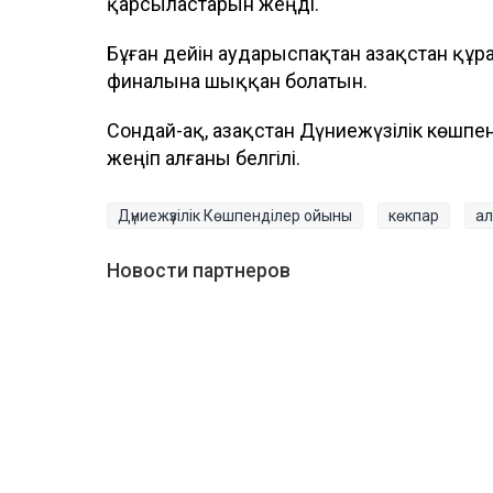
қарсыластарын жеңді.
Бұған дейін аударыспақтан Қазақстан қ
финалына шыққан болатын.
Сондай-ақ, Қазақстан Дүниежүзілік көшпе
жеңіп алғаны белгілі.
Дүниежүзілік Көшпенділер ойыны
көкпар
ал
Новости партнеров