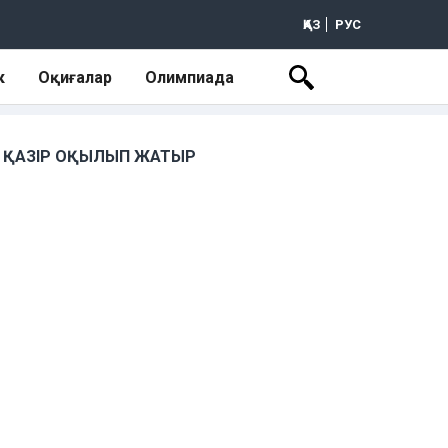
ҚАЗ
РУС
к
Оқиғалар
Олимпиада
ҚАЗІР ОҚЫЛЫП ЖАТЫР