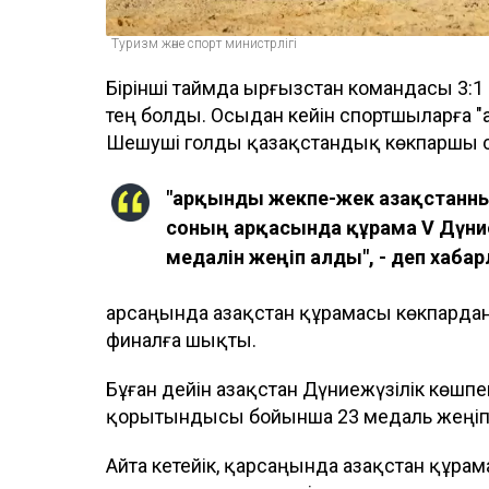
Туризм және спорт министрлігі
Бірінші таймда Қырғызстан командасы 3:1 
тең болды. Осыдан кейін спортшыларға "а
Шешуші голды қазақстандық көкпаршы 
"Қарқынды жекпе-жек Қазақстанн
соның арқасында құрама V Дүни
медалін жеңіп алды", - деп хаба
Қарсаңында Қазақстан құрамасы көкпард
финалға шықты.
Бұған дейін Қазақстан Дүниежүзілік көшп
қорытындысы бойынша 23 медаль жеңіп 
Айта кетейік, қарсаңында Қазақстан құр