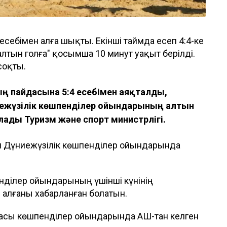
есебімен алға шықты. Екінші таймда есеп 4:4-ке
лтын голға" қосымша 10 минут уақыт берілді.
соқты.
ың пайдасына 5:4 есебімен аяқталды,
ежүзілік көшпенділер ойындарының алтын
рлады Туризм және спорт министрлігі.
ан Дүниежүзілік көшпенділер ойындарында
енділер ойындарының үшінші күнінің
алғаны хабарланған болатын.
амасы көшпенділер ойындарында АҚШ-тан келген