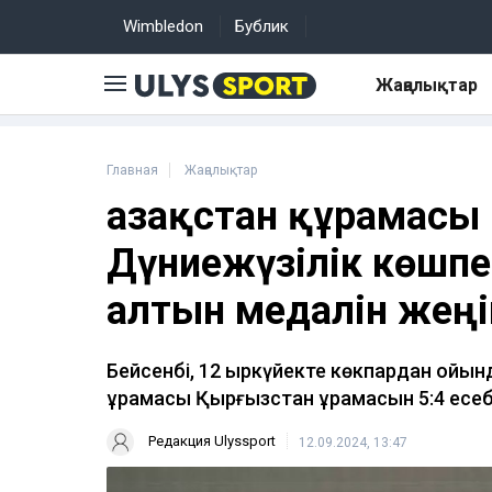
Wimbledon
Бублик
Жаңалықтар
Главная
Жаңалықтар
Қазақстан құрамасы
Дүниежүзілік көшп
алтын медалін жең
Бейсенбі, 12 қыркүйекте көкпардан ойын
құрамасы Қырғызстан құрамасын 5:4 есе
Редакция Ulyssport
12.09.2024, 13:47