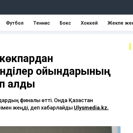
Футбол
Теннис
Бокс
Хоккей
Жекпе же
 көкпардан
енділер ойындарының
іп алды
дардың финалы өтті. Онда Қазақстан
бімен жеңді, деп хабарлайды
Ulysmedia.kz.