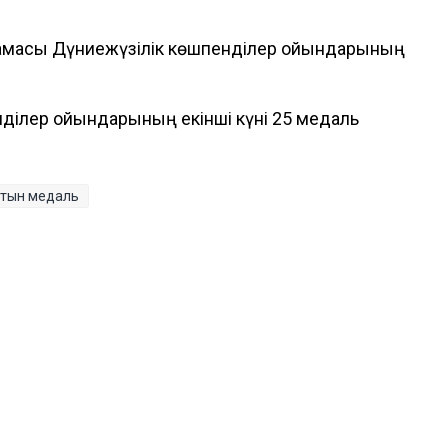
ұрамасы Дүниежүзілік көшпенділер ойындарының
нділер ойындарының екінші күні 25 медаль
тын медаль