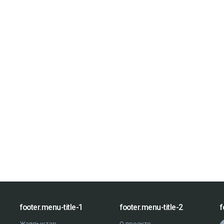
footer.menu-title-1
footer.menu-title-2
f
Жаңалықтар
О проекте