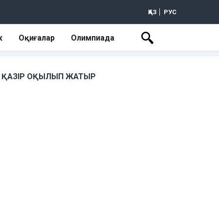
ҚАЗ
РУС
к
Оқиғалар
Олимпиада
ҚАЗІР ОҚЫЛЫП ЖАТЫР