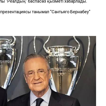
алы "Реалдың" баспасөз қызметі хабарлады.
 презентациясы танымал "Сантьяго Бернабеу"