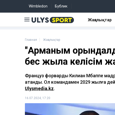
Wimbledon
Бублик
Жаңалықтар
Главная
Жаңалықтар
"Арманым орындалд
бес жылға келісім 
Француз форварды Килиан Мбаппе мадр
атанды. Ол командамен 2029 жылға дей
Ulysmedia.kz
.
16.07.2024, 17:20