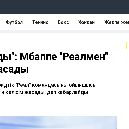
Футбол
Теннис
Бокс
Хоккей
Жекпе же
ы": Мбаппе "Реалмен"
жасады
идтік "Реал" командасының ойыншысы
ін келісім жасады, деп хабарлайды