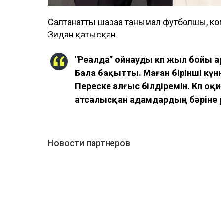
Салтанатты шараға танымал футболшы, 
Зидан қатысқан.
"Реалда” ойнауды көп жыл бойы
Бала бақытты. Маған бірінші күн
Переске алғыс білдіремін. Көп о
атсалысқан адамдардың бәріне р
Новости партнеров