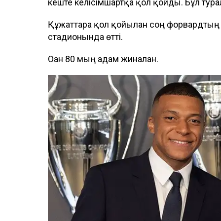
кеште келісімшартқа қол қойды. Бұл тур
Құжаттарға қол қойылған соң форвардтың
стадионында өтті.
Оған 80 мың адам жиналған.