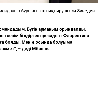
команданың бұрынғы жаттықтырушысы Зинедин
 армандадым. Бүгін арманым орындалды.
нен сенім білдірген президент Флорентино
қиға болды. Менің осында болуыма
ахмет”, – деді Мбаппе.