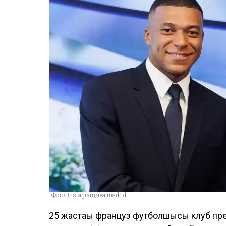
Фото: Instagram/realmadrid
25 жастағы француз футболшысы клуб пре