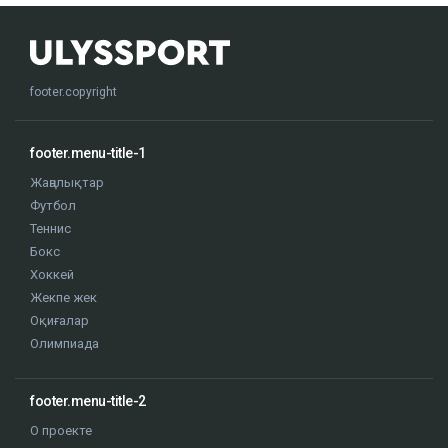
footer.copyright
footer.menu-title-1
Жаңалықтар
Футбол
Теннис
Бокс
Хоккей
Жекпе жек
Оқиғалар
Олимпиада
footer.menu-title-2
О проекте