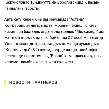
Кажуколовас 15-минутта Ян Вороговскийдің пасын
пайдаланып соқты.
Айта кету керек, биылғы маусымда "Астана"
Конференция лигасындағы жорығын екінші іріктеу
кезеңінен бастады, онда молдавалық "Милсамиді" екі
матчтың қорытындысы бойынша 3:2 есебімен жеңді.
Үшінші кезеңде қазақстандық команда румындық
"Корвинулды" (8:2) сенімді түрде жеңіп, плей-офф
кезеңінде норвегиялық "Бранн" командасына қарсы
керемет камбэк жасап, жеңіске жетті.
НОВОСТИ ПАРТНЕРОВ