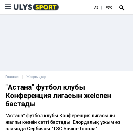
ҚАЗ
РУС
Главная
Жаңалықтар
"Астана" футбол клубы
Конференция лигасын жеңіспен
бастады
"Астана" футбол клубы Конференция лигасының
жалпы кезеңін сәтті бастады. Елордалық ұжым өз
алаңында Сербияның "TSC Бачка-Топола"