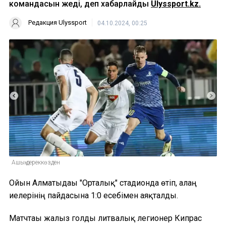
командасын жеңді, деп хабарлайды
Ulyssport.kz.
Редакция Ulyssport
04.10.2024, 00:25
Ашық дереккөзден
Ойын Алматыдағы "Орталық" стадионда өтіп, алаң
иелерінің пайдасына 1:0 есебімен аяқталды.
Матчтағы жалғыз голды литвалық легионер Кипрас