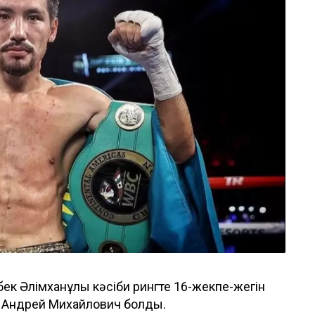
ек Әлімханұлы кәсіби рингте 16-жекпе-жегін
қ Андрей Михайлович болды.