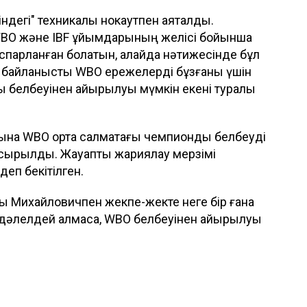
ндегі" техникалық нокаутпен аяқталды.
е WBO және IBF ұйымдарының желісі бойынша
спарланған болатын, алайда нәтижесінде бұл
ан байланысты WBO ережелерді бұзғаны үшін
 белбеуінен айырылуы мүмкін екені туралы
а WBO орта салмақтағы чемпиондық белбеуді
апсырылды. Жауапты жариялау мерзімі
деп бекітілген.
ы Михайловичпен жекпе-жекте неге бір ғана
се дәлелдей алмаса, WBO белбеуінен айырылуы