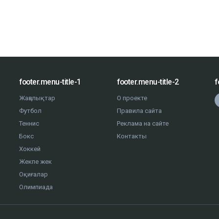
footer.menu-title-1
footer.menu-title-2
f
Жаңалықтар
О проекте
Футбол
Правила сайта
Теннис
Реклама на сайте
Бокс
Контакты
Хоккей
Жекпе жек
Оқиғалар
Олимпиада