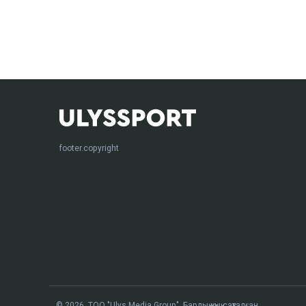
footer.copyright
© 2026. ТОО "Ulys Media Group". Барлық құқық сақталған