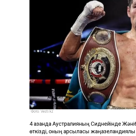
Фото: Vesti.kz
4 қазанда Аустралияның Сиднейінде Жәніб
өткізді, оның қарсыласы жаңазеландиялы