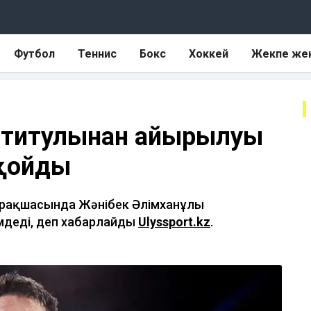
Футбол
Теннис
Бокс
Хоккей
Жекпе же
ы титулынан айырылуы
 қойды
парақшасында Жәнібек Әлімханұлы
мдеді, деп хабарлайды
Ulyssport.kz
.