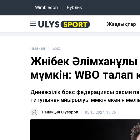
Wimbledon
Бублик
Жаңалықтар
Главная
Бокс
Жәнібек Әлімханұл
мүмкін: WBO талап
Дүниежүзілік бокс федерациясы ресми 
титулынан айырылуы мүмкін екенін мәлі
Редакция Ulyssport
05.10.2024, 16:06