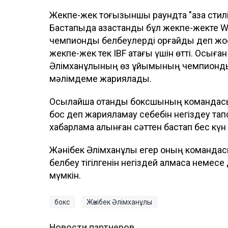
Жекпе-жек тоғызыншы раундта "қазақ стилі
Бастапқыда қазақстандық бұл жекпе-жект
чемпиондық белбеулерді қорғайды деп жо
жекпе-жек тек IBF атағы үшін өтті. Осығ
Әлімханұлының өз ұйымының чемпиондық
мәлімдеме жариялады.
Осылайша отандық боксшының командасын
бос деп жарияламау себебін негіздеу т
хабарлама алынған сәттен бастап бес күн 
Жәнібек Әлімханұлы егер оның командас
белбеу тігілгенін негіздей алмаса неме
мүмкін.
бокс
Жәнібек Әлімханұлы
Новости партнеров