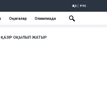
ҚАЗ
РУС
к
Оқиғалар
Олимпиада
ҚАЗІР ОҚЫЛЫП ЖАТЫР