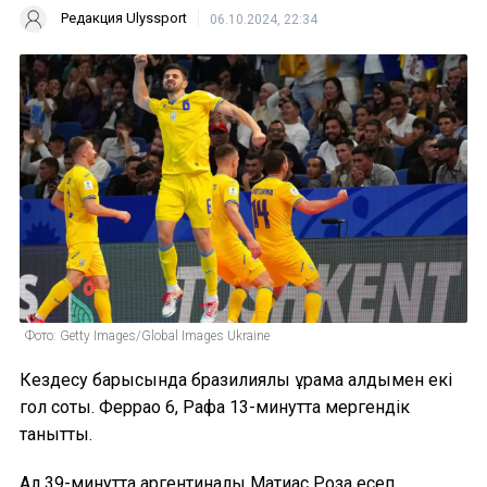
Редакция Ulyssport
06.10.2024, 22:34
Фото: Getty Images/Global Images Ukraine
Кездесу барысында бразилиялық құрама алдымен екі
гол соқты. Феррао 6, Рафа 13-минутта мергендік
танытты.
Ал 39-минутта аргентиналық Матиас Роза есеп