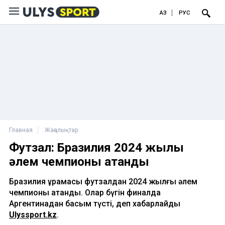
ҚАЗ
РУС
Главная
Жаңалықтар
Футзал: Бразилия 2024 жылғы
әлем чемпионы атанды
Бразилия құрамасы футзалдан 2024 жылғы әлем
чемпионы атанды. Олар бүгін финалда
Аргентинадан басым түсті, деп хабарлайды
Ulyssport.kz
.