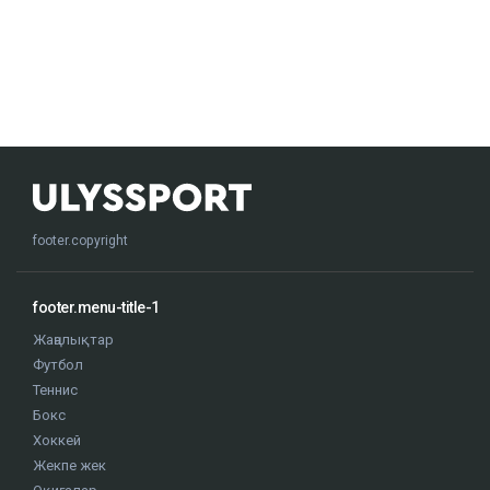
footer.copyright
footer.menu-title-1
Жаңалықтар
Футбол
Теннис
Бокс
Хоккей
Жекпе жек