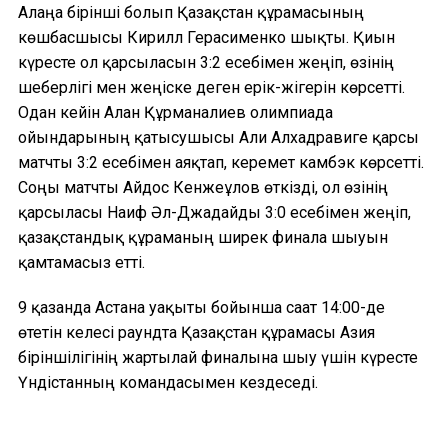
Алаңға бірінші болып Қазақстан құрамасының
көшбасшысы Кирилл Герасименко шықты. Қиын
күресте ол қарсыласын 3:2 есебімен жеңіп, өзінің
шеберлігі мен жеңіске деген ерік-жігерін көрсетті.
Одан кейін Алан Құрманғалиев олимпиада
ойындарының қатысушысы Али Алхадравиге қарсы
матчты 3:2 есебімен аяқтап, керемет камбэк көрсетті.
Соңғы матчты Айдос Кенжеғұлов өткізді, ол өзінің
қарсыласы Наиф Әл-Джадайды 3:0 есебімен жеңіп,
қазақстандық құраманың ширек финалға шығуын
қамтамасыз етті.
9 қазанда Астана уақыты бойынша сағат 14:00-де
өтетін келесі раундта Қазақстан құрамасы Азия
біріншілігінің жартылай финалына шығу үшін күресте
Үндістанның командасымен кездеседі.