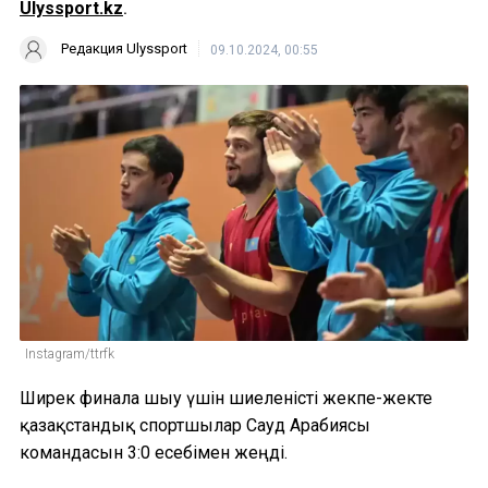
Ulyssport.kz
.
Редакция Ulyssport
09.10.2024, 00:55
Instagram/ttrfk
Ширек финалға шығу үшін шиеленісті жекпе-жекте
қазақстандық спортшылар Сауд Арабиясы
командасын 3:0 есебімен жеңді.