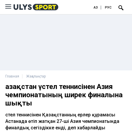
ҚАЗ
РУС
Главная
Жаңалықтар
Қазақстан үстел теннисінен Азия
чемпионатының ширек финалына
шықты
Үстел теннисінен Қазақстанның ерлер құрамасы
Астанада өтіп жатқан 27-ші Азия чемпионатында
финалдық сегіздікке енді, деп хабарлайды