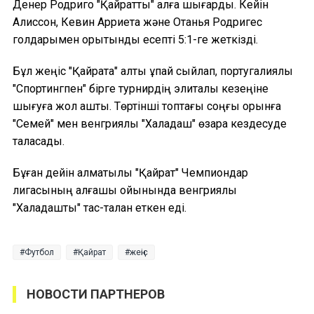
Денер Родриго "Қайратты" алға шығарды. Кейін
Алиссон, Кевин Арриета және Отанья Родригес
голдарымен қорытынды есепті 5:1-ге жеткізді.
Бұл жеңіс "Қайратқа" алты ұпай сыйлап, португалиялық
"Спортингпен" бірге турнирдің элиталық кезеңіне
шығуға жол ашты. Төртінші топтағы соңғы орынға
"Семей" мен венгриялық "Халадаш" өзара кездесуде
таласады.
Бұған дейін алматылық "Қайрат" Чемпиондар
лигасының алғашқы ойынында венгриялық
"Халадашты" тас-талқан еткен еді.
Футбол
Қайрат
жеңіс
НОВОСТИ ПАРТНЕРОВ