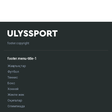
footer.copyright
footer.menu-title-1
Жаңалықтар
Футбол
Теннис
Бокс
Хоккей
Жекпе жек
Оқиғалар
Олимпиада