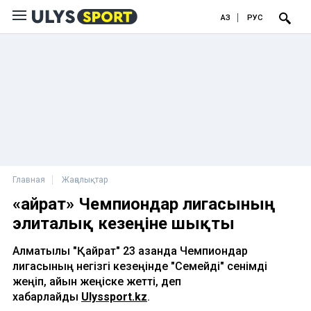
ҚАЗ
РУС
Главная
Жаңалықтар
«Қайрат» Чемпиондар лигасының
элиталық кезеңіне шықты
Алматылық "Қайрат" 23 қазанда Чемпиондар
лигасының негізгі кезеңінде "Семейді" сенімді
жеңіп, айқын жеңіске жетті, деп
хабарлайды
Ulyssport.kz
.