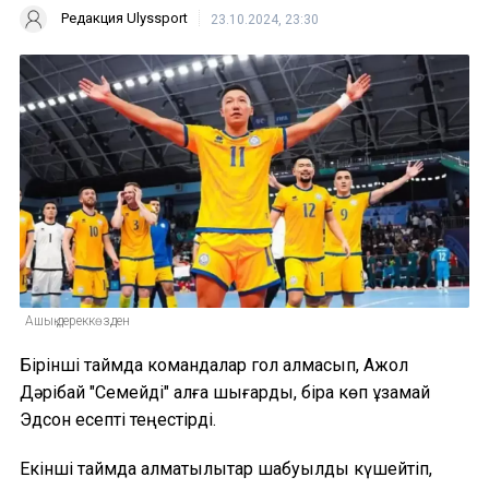
Редакция Ulyssport
23.10.2024, 23:30
Ашық дереккөзден
Бірінші таймда командалар гол алмасып, Ақжол
Дәрібай "Семейді" алға шығарды, бірақ көп ұзамай
Эдсон есепті теңестірді.
Екінші таймда алматылықтар шабуылды күшейтіп,