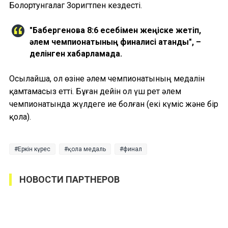
Болортунгалаг Зоригтпен кездесті.
"Бақбергенова 8:6 есебімен жеңіске жетіп,
әлем чемпионатының финалисі атанды", –
делінген хабарламада.
Осылайша, ол өзіне әлем чемпионатының медалін
қамтамасыз етті. Бұған дейін ол үш рет әлем
чемпионатында жүлдеге ие болған (екі күміс және бір
қола).
Еркін күрес
қола медаль
финал
НОВОСТИ ПАРТНЕРОВ