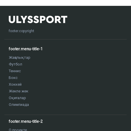
footer.copyright
footer.menu-title-1
Жаңалықтар
Футбол
Теннис
Бокс
Хоккей
Жекпе жек
Оқиғалар
Олимпиада
footer.menu-title-2
О проекте