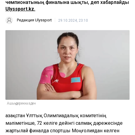
чемпионатының финалына шықты, деп хабарлайды
Ulyssport.kz.
Редакция Ulyssport
29.10.2024, 23:10
Ашық дереккөзден
Қазақстан Ұлттық Олимпиадалық комитетінің
мәліметінше, 72 келіге дейінгі салмақ дәрежесінде
жартылай финалда спортшы Моңғолиядан келген