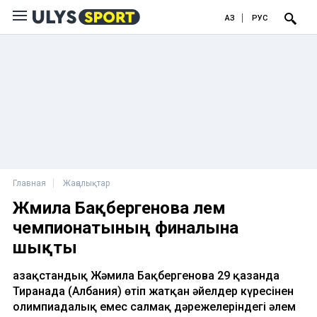
ҚАЗ
РУС
Главная
Жаңалықтар
Жәмила Бақбергенова әлем
чемпионатының финалына
шықты
Қазақстандық Жәмила Бақбергенова 29 қазанда
Тиранада (Албания) өтіп жатқан әйелдер күресінен
олимпиадалық емес салмақ дәрежелеріндегі әлем