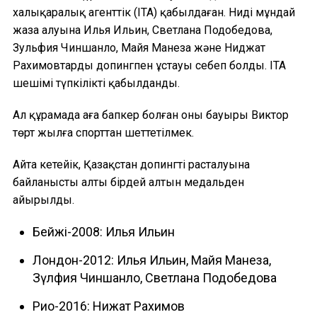
халықаралық агенттік (ITA) қабылдаған. Нидің мұндай
жаза алуына Илья Ильин, Светлана Подобедова,
Зульфия Чиншанло, Майя Манеза және Ниджат
Рахимовтардың допингпен ұстауы себеп болды. ITA
шешімі түпкілікті қабылданды.
Ал құрамада аға бапкер болған оның бауыры Виктор
төрт жылға спорттан шеттетілмек.
Айта кетейік, Қазақстан допингтің расталуына
байланысты алты бірдей алтын медальден
айырылды.
Бейжің-2008: Илья Ильин
Лондон-2012: Илья Ильин, Майя Манеза,
Зүлфия Чиншанло, Светлана Подобедова
Рио-2016: Нижат Рахимов