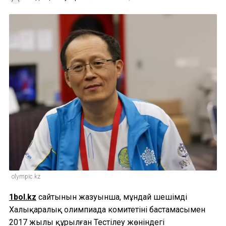
olympic.kz
1bol.kz
сайтынынң жазуынша, мұндай шешімді
Халықаралық олимпиада комитетінің бастамасымен
2017 жылы құрылған Тестілеу жөніндегі