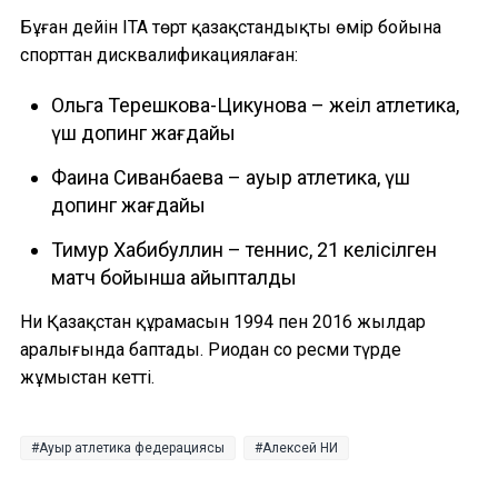
Бұған дейін ITA төрт қазақстандықты өмір бойына
спорттан дисквалификациялаған:
Ольга Терешкова-Цикунова – жеңіл атлетика,
үш допинг жағдайы
Фаина Сиванбаева – ауыр атлетика, үш
допинг жағдайы
Тимур Хабибуллин – теннис, 21 келісілген
матч бойынша айыпталды
Ни Қазақстан құрамасын 1994 пен 2016 жылдар
аралығында баптады. Риодан соң ресми түрде
жұмыстан кетті.
Ауыр атлетика федерациясы
Алексей НИ