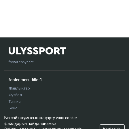
footer.copyright
footer.menu-title-1
Жаңалықтар
Футбол
Теннис
Бокс
Хоккей
Біз сайт жұмысын жақсарту үшін cookie
Жекпе жек
файлдарын пайдаланамыз.
Оқиғалар