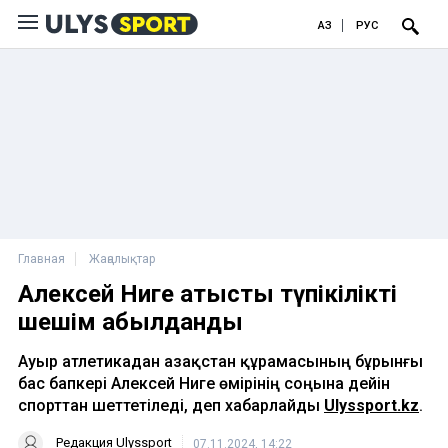
ҚАЗ
РУС
Главная
Жаңалықтар
Алексей Ниге қатысты түпікілікті
шешім қабылданды
Ауыр атлетикадан Қазақстан құрамасының бұрынғы
бас бапкері Алексей Ниге өмірінің соңына дейін
спорттан шеттетіледі, деп хабарлайды
Ulyssport.kz
.
Редакция Ulyssport
07.11.2024, 14:22