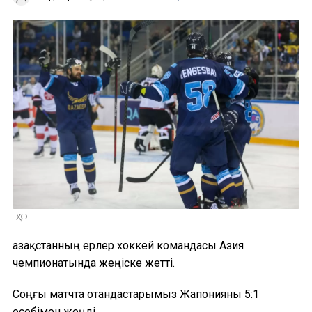
ҚХФ
Қазақстанның ерлер хоккей командасы Азия
чемпионатында жеңіске жетті.
Соңғы матчта отандастарымыз Жапонияны 5:1
есебімен жеңді.