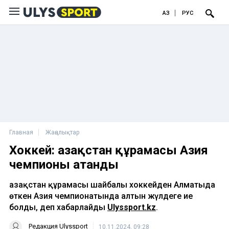
ҚАЗ
РУС
Главная
Жаңалықтар
Хоккей: Қазақстан құрамасы Азия
чемпионы атанды
Қазақстан құрамасы шайбалы хоккейден Алматыда
өткен Азия чемпионатында алтын жүлдеге ие
болды, деп хабарлайды
Ulyssport.kz
.
Редакция Ulyssport
10.11.2024, 09:28