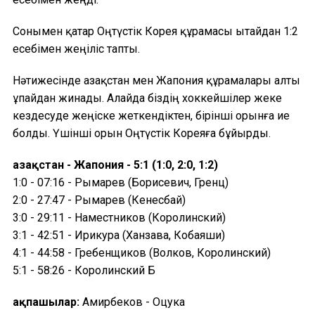
Сонымен қатар Оңтүстік Корея құрамасы Қытайдан 1:2
есебімен жеңіліс тапты.
Нәтижесінде Қазақстан мен Жапония құрамалары алты
ұпайдан жинады. Алайда біздің хоккейшілер жеке
кездесуде жеңіске жеткендіктен, бірінші орынға ие
болды. Үшінші орын Оңтүстік Кореяға бұйырды.
Қазақстан - Жапония - 5:1 (1:0, 2:0, 1:2)
1:0 - 07:16 - Рымарев (Борисевич, Гренц)
2:0 - 27:47 - Рымарев (Кенесбай)
3:0 - 29:11 - Наместников (Королинский)
3:1 - 42:51 - Ирикура (Ханзава, Кобаяши)
4:1 - 44:58 - Гребенщиков (Волков, Королинский)
5:1 - 58:26 - Королинский БҚ
Қақпашылар:
Амирбеков - Оцука