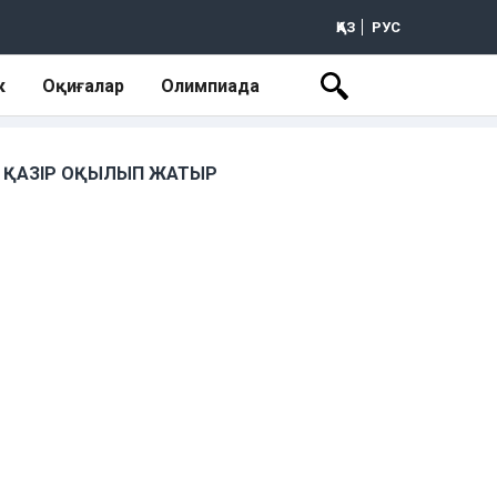
ҚАЗ
РУС
к
Оқиғалар
Олимпиада
ҚАЗІР ОҚЫЛЫП ЖАТЫР