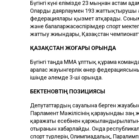
Бүгінгі күні елімізде 23 мыңнан астам ад
Оларды даярлаумен 193 жаттықтырушы 
федерациялары қызмет атқарады. Соныме
және балаларжасөспірімдер спорт мектеп
жаттығу жиындары, Қазақстан чемпионатта
ҚАЗАҚСТАН ЖОҒАРЫ ОРЫНДА
Бүгінгі таңда ММА ұлттық құрама команд
аралас жауынгерлік өнер федерациясын
ішінде әлемде 3-ші орында.
БЕКТЕНОВТІҢ ПОЗИЦИЯСЫ
Депутаттардың сауалына берген жауабы
Парламент Мәжілісінің қарауындағы заң
қаражаты есебінен қаржыландырылатын 
отырғанын хабарлайды. Онда республика
спорт түрлерін, Олимпиадалық, Паралим