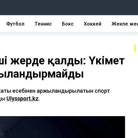
Футбол
Теннис
Бокс
Хоккей
Жекпе же
ші жерде қалды: Үкімет
жыландырмайды
жаты есебінен қаржыландырылатын спорт
йды
Ulyssport.kz
.