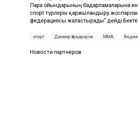
Пара ойындарының бағдарламаларына енгі
спорт түрлерін қаржыландыру жоспарлан
федерациясы жалғастырады” дейді Бекте
спорт
Данияр Қасқарауов
ММА
бюдже
Новости партнеров