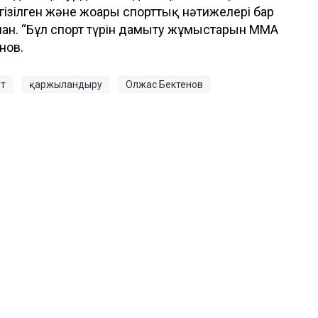
зілген және жоғары спорттық нәтижелері бар
ған. “Бұл спорт түрін дамыту жұмыстарын ММА
нов.
т
қаржыландыру
Олжас Бектенов