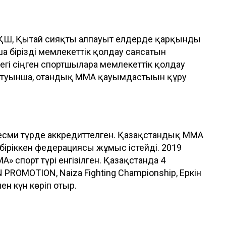
 АҚШ, Қытай сияқты алпауыт елдерде қарқынды
а бірізді мемлекеттік қолдау саясатын
гі сіңген спортшыларға мемлекеттік қолдау
 айтуынша, отандық ММА қауымдастығын құру
есми түрде аккредиттелген. Қазақстандық ММА
біріккен федерациясы жұмыс істейді. 2019
А» спорт түрі енгізілген. Қазақстанда 4
 PROMOTION, Naiza Fighting Championship, Еркін
ен күн көріп отыр.