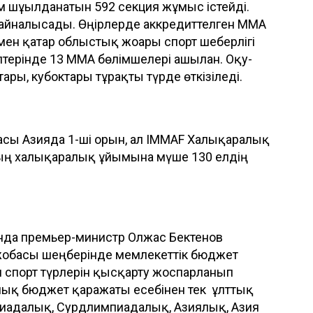
ам шұғылданатын 592 секция жұмыс істейді.
айналысады. Өңірлерде аккредиттелген ММА
н қатар облыстық жоғары спорт шеберлігі
терінде 13 ММА бөлімшелері ашылған. Оқу-
ры, кубоктары тұрақты түрде өткізіледі.
асы Азияда 1-ші орын, ал IMMAF Халықаралық
ың халықаралық ұйымына мүше 130 елдің
нда премьер-министр Олжас Бектенов
 жобасы шеңберінде мемлекеттік бюджет
спорт түрлерін қысқарту жоспарланып
лық бюджет қаражаты есебінен тек ұлттық
пиадалық, Сурдлимпиадалық, Азиялық, Азия