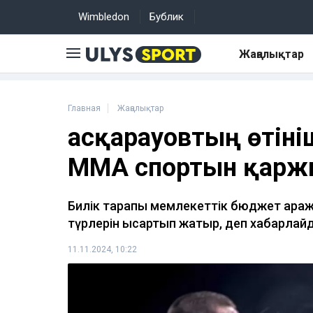
Wimbledon
Бублик
Жаңалықтар
Главная
Жаңалықтар
Қасқарауовтың өтіні
ММА спортын қар
Билік тарапы мемлекеттік бюджет қара
түрлерін қысқартып жатыр, деп хабарла
11.11.2024, 10:22