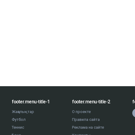
footer.menu-title-1
footer.menu-title-2
f
Жаңалықтар
О проекте
Футбол
Правила сайта
Теннис
Реклама на сайте