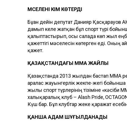
МӘСЕЛЕНІ КІМ КӨТЕРДІ
Бұған дейін депутат Данияр Қасқарауов
дамып келе жатқан бұл спорт түрі бойынш
қалыптастырып, осы салада көп жыл еңбе
қажеттігі мәселесін көтерген еді. Оның
қажет.
ҚАЗАҚСТАНДАҒЫ ММА ЖАЙЛЫ
Қазақстанда 2013 жылдан бастап ММА р
аралас жауынгерлік жекпе-жегі бойынша 
жылы спорт түрлерінің тізіміне «кәсіби ММ
халықаралық клуб – Alash Pride, ОCTAGON
Күш бар. Бұл клубтар жеке қаражат есебін
ҚАНША АДАМ ШҰҒЫЛДАНАДЫ