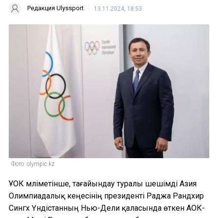
Редакция Ulyssport
13.11.2024, 18:53
Фото: olympic.kz
ҰОК мәліметінше, тағайындау туралы шешімді Азия
Олимпиадалық кеңесінің президенті Раджа Рандхир
Сингх Үндістанның Нью-Дели қаласында өткен АОК-