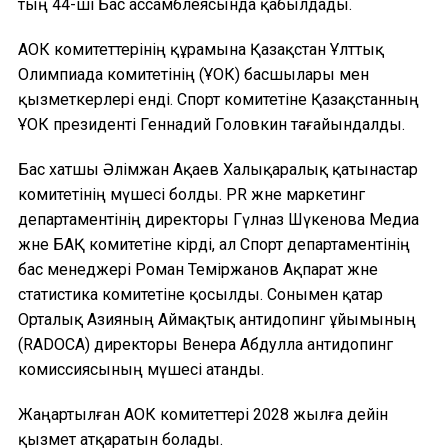
тың 44-ші Бас ассамблеясында қабылдады.
АОК комитеттерінің құрамына Қазақстан Ұлттық
Олимпиада комитетінің (ҰОК) басшылары мен
қызметкерлері енді. Спорт комитетіне Қазақстанның
ҰОК президенті Геннадий Головкин тағайындалды.
Бас хатшы Әлімжан Ақаев Халықаралық қатынастар
комитетінің мүшесі болды. PR және маркетинг
департаментінің директоры Гүлназ Шүкенова Медиа
және БАҚ комитетіне кірді, ал Спорт департаментінің
бас менеджері Роман Теміржанов Ақпарат және
статистика комитетіне қосылды. Сонымен қатар
Орталық Азияның Аймақтық антидопинг ұйымының
(RADOCA) директоры Венера Абдулла антидопинг
комиссиясының мүшесі атанды.
Жаңартылған АОК комитеттері 2028 жылға дейін
қызмет атқаратын болады.