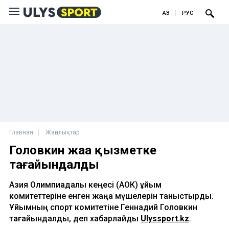
ҚАЗ
РУС
Главная
Жаңалықтар
Головкин жаңа қызметке
тағайындалды
Азия Олимпиадалық кеңесі (АОК) ұйым
комитеттеріне енген жаңа мүшелерін таныстырды.
Ұйымның спорт комитетіне Геннадий Головкин
тағайындалды, деп хабарлайды
Ulyssport.kz
.