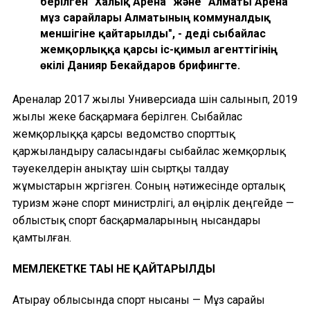
берілген "Халық Арена" және "Алматы Арена"
мұз сарайлары Алматының коммуналдық
меншігіне қайтарылды", - деді сыбайлас
жемқорлыққа қарсы іс-қимыл агенттігінің
өкілі Данияр Бекайдаров брифингте.
Ареналар 2017 жылы Универсиада үшін салынып, 2019
жылы жеке басқармаға берілген. Сыбайлас
жемқорлыққа қарсы ведомство спорттық
қаржыландыру саласындағы сыбайлас жемқорлық
тәуекелдерін анықтау үшін сыртқы талдау
жұмыстарын жүргізген. Соның нәтижесінде орталық
туризм және спорт министрлігі, ал өңірлік деңгейде —
облыстық спорт басқармаларының нысандары
қамтылған.
МЕМЛЕКЕТКЕ ТАҒЫ НЕ ҚАЙТАРЫЛДЫ
Атырау облысында спорт нысаны — Мұз сарайы