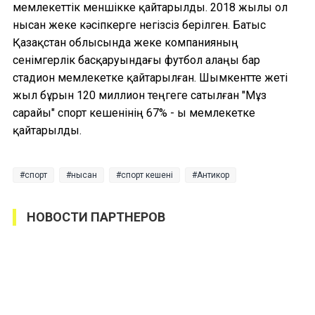
мемлекеттік меншікке қайтарылды. 2018 жылы ол
нысан жеке кәсіпкерге негізсіз берілген. Батыс
Қазақстан облысында жеке компанияның
сенімгерлік басқаруындағы футбол алаңы бар
стадион мемлекетке қайтарылған. Шымкентте жеті
жыл бұрын 120 миллион теңгеге сатылған "Мұз
сарайы" спорт кешенінің 67% - ы мемлекетке
қайтарылды.
спорт
нысан
спорт кешені
Антикор
НОВОСТИ ПАРТНЕРОВ