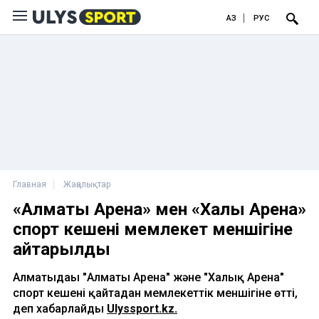
ҚАЗ
РУС
Главная
Жаңалықтар
«Алматы Арена» мен «Халық Арена»
спорт кешені мемлекет меншігіне
қайтарылды
Алматыдағы "Алматы Арена" және "Халық Арена"
спорт кешені қайтадан мемлекеттік меншігіне өтті,
деп хабарлайды
Ulyssport.kz.