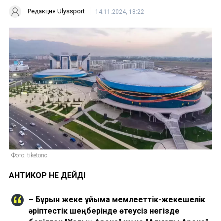
Редакция Ulyssport
14.11.2024, 18:22
Фото: tiketonс
АНТИКОР НЕ ДЕЙДІ
– Бұрын жеке ұйымға мемлееттік-жекешелік
әріптестік шеңберінде өтеусіз негізде