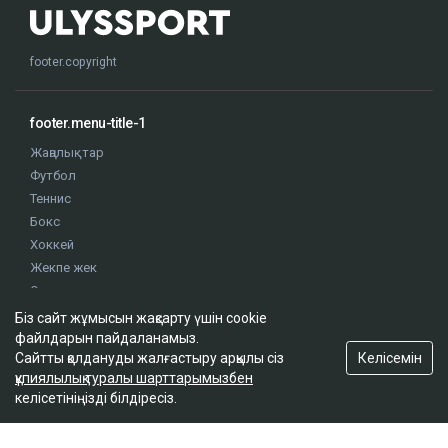
footer.copyright
footer.menu-title-1
Жаңалықтар
Футбол
Теннис
Бокс
Хоккей
Жекпе жек
Оқиғалар
Олимпиада
Біз сайт жұмысын жақсарту үшін cookie
файлдарын пайдаланамыз.
Келісемін
Сайтты қолдануды жалғастыру арқылы сіз
footer.menu-title-2
құпиялылық туралы шарттарымызбен
келісетініңізді білдіресіз.
О проекте
Правила сайта
Реклама на сайте