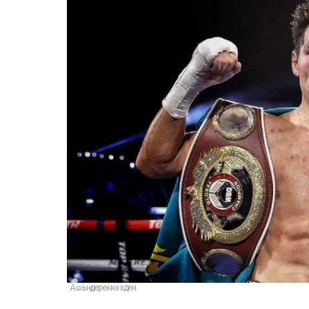
Ашық дереккөзден