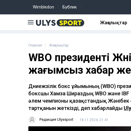
Wimbledon
Бублик
Жаңалықтар
Главная
Жаңалықтар
WBO президенті Жән
жағымсыз хабар же
Дүниежүзілік бокс ұйымының (WBO) през
боксшы Хамза Шираздың WBO және IBF
әлем чемпионы қазақстандық Жәнібек
тартқанын жеткізді, деп хабарлайды
Ul
Редакция Ulyssport
18.11.2024, 21:41