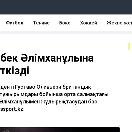
Футбол
Теннис
Бокс
Хоккей
Жекпе же
ібек Әлімханұлына
ткізді
иденті Густаво Оливьери британдық
 тұжырымдары бойынша орта салмақтағы
 Әлімханұлымен жұдырықтасудан бас
yssport.kz
.