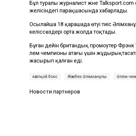
Бұл туралы журналист және Talksport.com
желісіндегі парақшасында хабарлады.
Осылайша 18 қарашада өтуі тиіс Әлімхан
келіссөздері орта жолда тоқтады.
Бұған дейін британдық промоутер Фрэнк
әлем чемпионы атағы үшін жұдырықтаса
жасырып қалған еді.
кәсіпқой бокс
Жәнібек Әлімханұлы
Әлем че
Новости партнеров