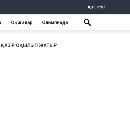
ҚАЗ
РУС
к
Оқиғалар
Олимпиада
ҚАЗІР ОҚЫЛЫП ЖАТЫР