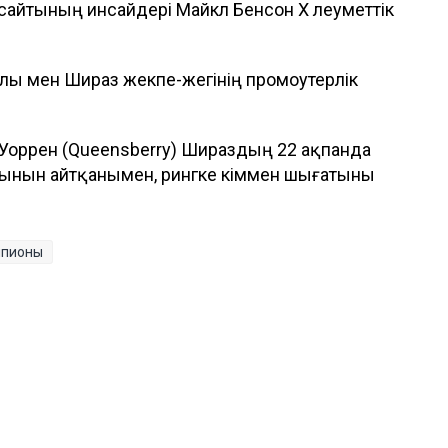
 сайтының инсайдері Майкл Бенсон X әлеуметтік
ұлы мен Шираз жекпе-жегінің промоутерлік
 Уоррен (Queensberry) Шираздың 22 ақпанда
тынын айтқанымен, рингке кіммен шығатыны
мпионы