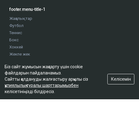
footer.menu-title-1
Жаңалықтар
Футбол
Теннис
Бокс
Хоккей
Жекпе жек
Оқиғалар
Біз сайт жұмысын жақсарту үшін cookie
Олимпиада
файлдарын пайдаланамыз.
Келісемін
Сайтты қолдануды жалғастыру арқылы сіз
құпиялылық туралы шарттарымызбен
footer.menu-title-2
келісетініңізді білдіресіз.
О проекте
Правила сайта
Реклама на сайте
Контакты
footer.menu-title-3