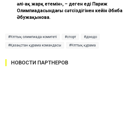
әлі-ақ жарқ етемін», – деген еді Париж
Олимпиадасындағы сәтсіздігінен кейін Әбиба
Әбужақынова.
Ұлттық олимпиада комитеті
спорт
дзюдо
Қазақстан құрама командасы
Ұлттық құрама
НОВОСТИ ПАРТНЕРОВ