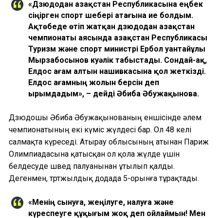
«Дзюдодан Қазақстан Республикасына еңбек
сіңірген спорт шебері атағына ие болдым.
Ақтөбеде өтіп жатқан дзюдодан Қазақстан
чемпионаты аясында Қазақстан Республикасы
Туризм және спорт министрі Ербол Қуантайұлы
Мырзабосынов куәлік табыстады. Сондай-ақ,
Елдос ағам алтын нашивкасына қол жеткізді.
Елдос ағамның жолын берсін деп
ырымдадым», – дейді Әбиба Әбужақынова.
Дзюдошы Әбиба Әбужақынованың еншісінде әлем
чемпионатының екі күміс жүлдесі бар. Ол 48 келі
салмақта күреседі. Атырау облысының атынан Париж
Олимпиадасына қатысқан ол қола жүлде үшін
белдесуде швед палуанынан ұтылып қалды.
Дегенмен, төртжылдық додада 5-орынға тұрақтады.
«Менің сынуға, жеңілуге, налуға және
күреспеуге құқығым жоқ деп ойлаймын! Мен