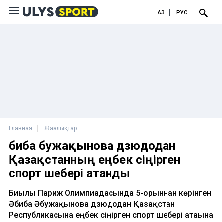
ҚАЗ
РУС
Главная
Жаңалықтар
Әбиба Әбужақынова дзюдодан
Қазақстанның еңбек сіңірген
спорт шебері атанды
Биылғы Париж Олимпиадасында 5-орыннан көрінген
Әбиба Әбужақынова дзюдодан Қазақстан
Республикасына еңбек сіңірген спорт шебері атағына