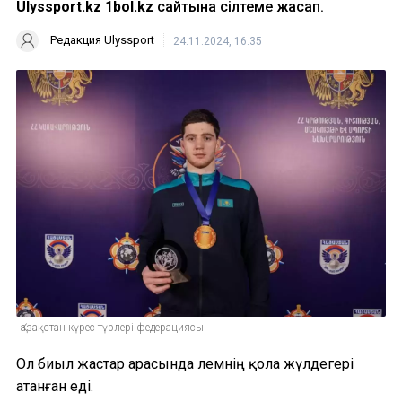
Ulyssport.kz
1bol.kz
сайтына сілтеме жасап.
Редакция Ulyssport
24.11.2024, 16:35
Қазақстан күрес түрлері федерациясы
Ол биыл жастар арасында әлемнің қола жүлдегері
атанған еді.