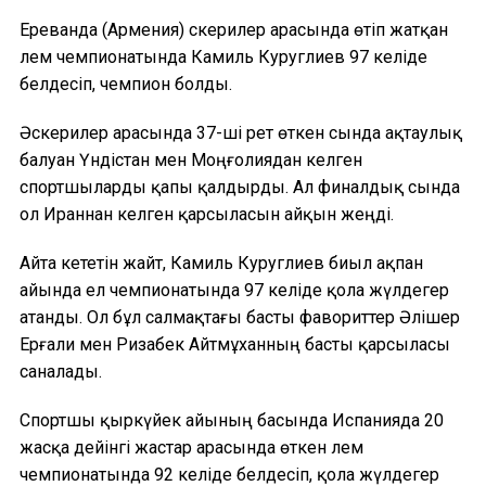
Ереванда (Армения) әскерилер арасында өтіп жатқан
әлем чемпионатында Камиль Куруглиев 97 келіде
белдесіп, чемпион болды.
Әскерилер арасында 37-ші рет өткен сында ақтаулық
балуан Үндістан мен Моңғолиядан келген
спортшыларды қапы қалдырды. Ал финалдық сында
ол Ираннан келген қарсыласын айқын жеңді.
Айта кететін жайт, Камиль Куруглиев биыл ақпан
айында ел чемпионатында 97 келіде қола жүлдегер
атанды. Ол бұл салмақтағы басты фавориттер Әлішер
Ерғали мен Ризабек Айтмұханның басты қарсыласы
саналады.
Спортшы қыркүйек айының басында Испанияда 20
жасқа дейінгі жастар арасында өткен әлем
чемпионатында 92 келіде белдесіп, қола жүлдегер