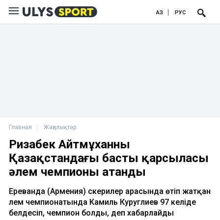
ҚАЗ
РУС
Главная
Жаңалықтар
Ризабек Айтмұханның
Қазақстандағы басты қарсыласы
әлем чемпионы атанды
Ереванда (Армения) әскерилер арасында өтіп жатқан
әлем чемпионатында Камиль Куруглиев 97 келіде
белдесіп, чемпион болды, деп хабарлайды