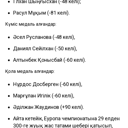
Гүлхан Шыңғысхан (-48 келі);
Расул Мұқым (-81 келі).
Күміс медаль алғандар:
Әсел Русланова (-48 келі),
Даниял Сейілхан (-50 келі),
Алтынбек Қонысбай (-60 келі).
Қола медаль алғандар:
Нұрдос Досберген (-60 келі),
Марғұлан Игілік (-60 келі),
Әділжан Жаудинов (+90 келі).
Айта кетейік, Еуропа чемпионатына 29 елден
300-ге жуық жас татами шебері қатысып,