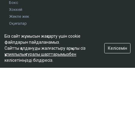
Бокс
Хоккей
Жекпе жек
Оқиғалар
Олимпиада
Біз сайт жұмысын жақсарту үшін cookie
файлдарын пайдаланамыз.
footer.menu-title-2
Келісемін
Сайтты қолдануды жалғастыру арқылы сіз
құпиялылық туралы шарттарымызбен
О проекте
келісетініңізді білдіресіз.
Правила сайта
Реклама на сайте
Контакты
footer.menu-title-3
© 2026. ТОО "Ulys Media Group". Барлық құқық сақталған