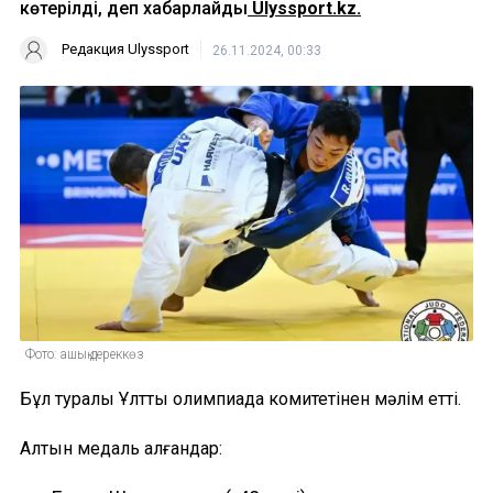
көтерілді, деп хабарлайды
Ulyssport.kz.
Редакция Ulyssport
26.11.2024, 00:33
Фото: ашық дереккөз
Бұл туралы Ұлттық олимпиада комитетінен мәлім етті.
Алтын медаль алғандар: