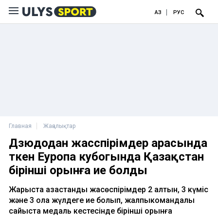
ҚАЗ
РУС
Главная
Жаңалықтар
Дзюдодан жасөспірімдер арасында
өткен Еуропа кубогында Қазақстан
бірінші орынға ие болды
Жарыста қазақстандық жасөспірімдер 2 алтын, 3 күміс
және 3 қола жүлдеге ие болып, жалпыкомандалық
сайыста медаль кестесінде бірінші орынға