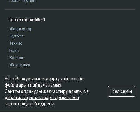
footer.copyright
footer.menu-title-1
Жаңалықтар
Футбол
Теннис
Бокс
Хоккей
Жекпе жек
Оқиғалар
Біз сайт жұмысын жақсарту үшін cookie
Олимпиада
файлдарын пайдаланамыз.
Келісемін
Сайтты қолдануды жалғастыру арқылы сіз
footer.menu-title-2
құпиялылық туралы шарттарымызбен
келісетініңізді білдіресіз.
О проекте
Правила сайта
Реклама на сайте
Контакты