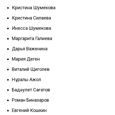
Кристина Шумекова
Кристина Силаева
Инесса Шумекова
Маргарита Галиева
Дарья Важенина
Мария Деген
Виталий Щиголев
Нұралы Ақжол
Бақдәулет Сағатов
Роман Биназаров
Евгений Кошкин