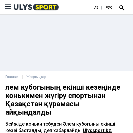
ҚАЗ
РУС
Главная
Жаңалықтар
Әлем кубогының екінші кезеңінде
конькимен жүгіру спортынан
Қазақстан құрамасы
айқындалды
Бейжіңде коньки тебуден Әлем кубогының екінші
кезеңі басталды, деп хабарлайды
Ulyssport.kz.