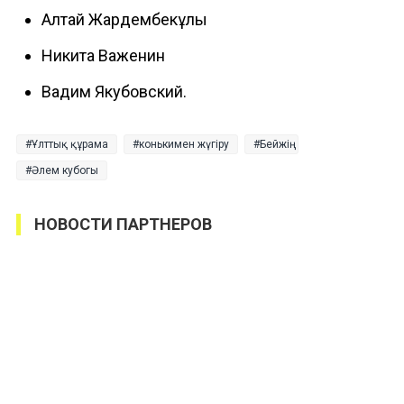
Алтай Жардембекұлы
Никита Важенин
Вадим Якубовский.
Ұлттық құрама
конькимен жүгіру
Бейжің
Әлем кубогы
НОВОСТИ ПАРТНЕРОВ