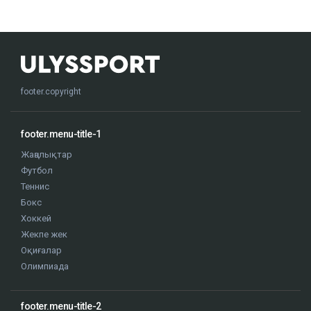
footer.copyright
footer.menu-title-1
Жаңалықтар
Футбол
Теннис
Бокс
Хоккей
Жекпе жек
Оқиғалар
Олимпиада
footer.menu-title-2