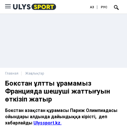
ҚАЗ
РУС
Главная
Жаңалықтар
Бокстан ұлттық құрамамыз
Францияда шешуші жаттығуын
өткізіп жатыр
Бокстан Қазақстан құрамасы Париж Олимпиадасы
ойындары алдында дайындыққа кірісті, деп
хабарлайды
Ulyssport.kz.