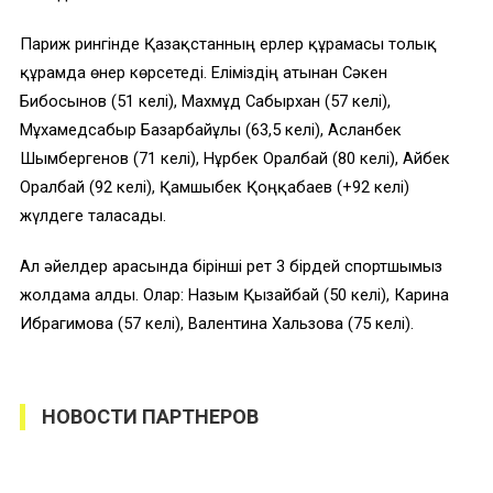
Париж рингінде Қазақстанның ерлер құрамасы толық
құрамда өнер көрсетеді. Еліміздің атынан Сәкен
Бибосынов (51 келі), Махмұд Сабырхан (57 келі),
Мұхамедсабыр Базарбайұлы (63,5 келі), Асланбек
Шымбергенов (71 келі), Нұрбек Оралбай (80 келі), Айбек
Оралбай (92 келі), Қамшыбек Қоңқабаев (+92 келі)
жүлдеге таласады.
Ал әйелдер арасында бірінші рет 3 бірдей спортшымыз
жолдама алды. Олар: Назым Қызайбай (50 келі), Карина
Ибрагимова (57 келі), Валентина Хальзова (75 келі).
НОВОСТИ ПАРТНЕРОВ