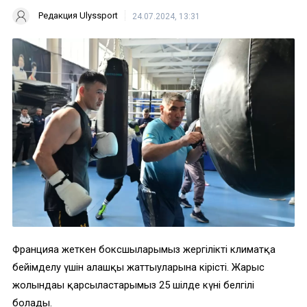
Редакция Ulyssport
24.07.2024, 13:31
Францияға жеткен боксшыларымыз жергілікті климатқа
бейімделу үшін алғашқы жаттығуларына кірісті. Жарыс
жолындағы қарсыластарымыз 25 шілде күні белгілі
болады.