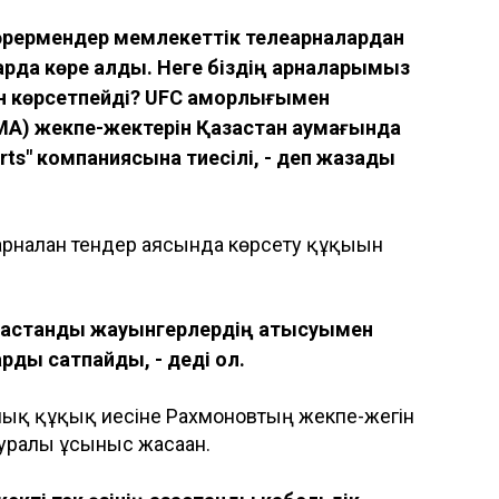
көрермендер мемлекеттік телеарналардан
арда көре алды. Неге біздің арналарымыз
ын көрсетпейді? UFC қамқорлығымен
МА) жекпе-жектерін Қазақстан аумағында
orts" компаниясына тиесілі, - деп жазады
арналған тендер аясында көрсету құқығын
азақстандық жауынгерлердің қатысуымен
арды сатпайды, - деді ол.
рлық құқық иесіне Рахмоновтың жекпе-жегін
туралы ұсыныс жасаған.