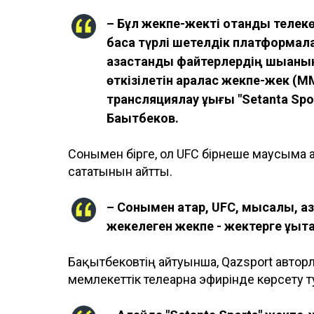
– Бұл жекпе-жекті отандық теле
басқа түрлі шетелдік платформал
қазақстандық файтерлердің шыққан
өткізілетін аралас жекпе-жек (М
трансляциялау құқығы "Setanta Sp
Бақытбеков.
Сонымен бірге, ол UFC бірнеше маусымға 
сататынын айтты.
– Сонымен қатар, UFC, мысалы, қ
жекелеген жекпе - жектерге құқықт
Бақытбековтің айтуынша, Qazsport авто
мемлекеттік телеарна эфирінде көрсету 