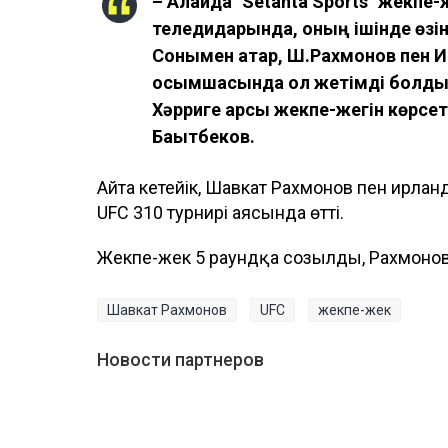
– Алайда "Setanta Sports" жекпе-ж
теледидарында, оның ішінде өзін
Сонымен қатар, Ш.Рахмонов пен И
қосымшасында қол жетімді болд
Хәрриге қарсы жекпе-жегін көрсет
Бақытбеков.
Айта кетейік, Шавкат Рахмонов пен ирла
UFC 310 турнирі аясында өтті.
Жекпе-жек 5 раундқа созылды, Рахмонов 
Шавкат Рахмонов
UFC
жекпе-жек
Новости партнеров