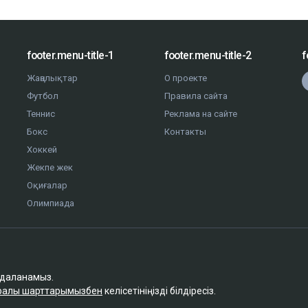
footer.menu-title-1
footer.menu-title-2
f
Жаңалықтар
О проекте
Футбол
Правила сайта
Теннис
Реклама на сайте
Бокс
Контакты
Хоккей
Жекпе жек
Оқиғалар
Олимпиада
йдаланамыз.
туралы шарттарымызбен
келісетініңізді білдіресіз.