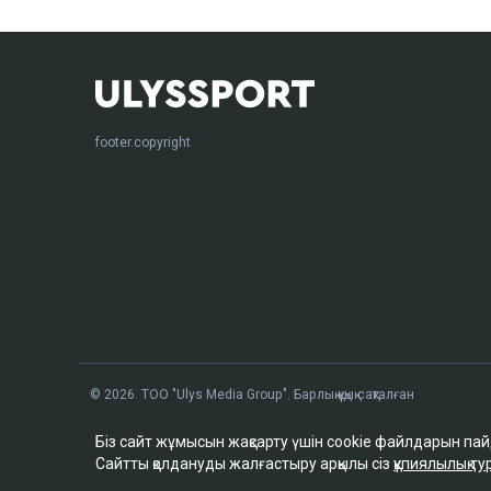
footer.copyright
© 2026. ТОО "Ulys Media Group". Барлық құқық сақталған
Біз сайт жұмысын жақсарту үшін cookie файлдарын па
Сайтты қолдануды жалғастыру арқылы сіз
құпиялылық 