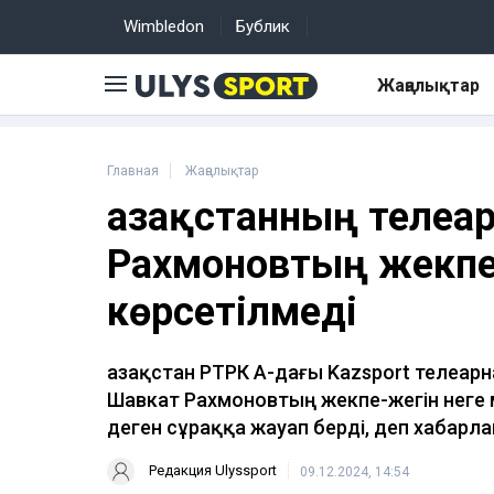
Wimbledon
Бублик
Жаңалықтар
Главная
Жаңалықтар
Қазақстанның теле
Рахмоновтың жекпе 
көрсетілмеді
Қазақстан РТРК АҚ-дағы Kazsport теле
Шавкат Рахмоновтың жекпе-жегін неге 
деген сұраққа жауап берді, деп хабар
Редакция Ulyssport
09.12.2024, 14:54