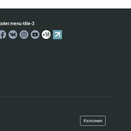
ooter.menu-title-3
Келісемін