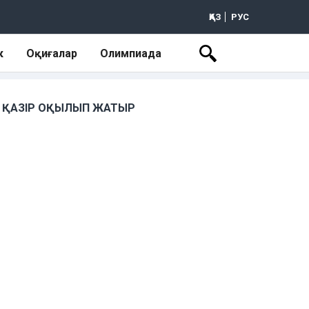
ҚАЗ
РУС
к
Оқиғалар
Олимпиада
ҚАЗІР ОҚЫЛЫП ЖАТЫР