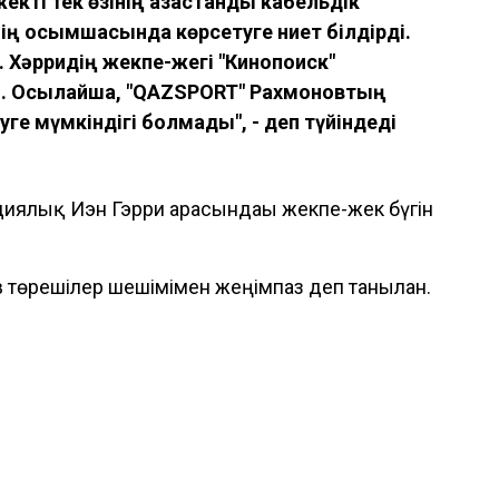
екті тек өзінің қазақстандық кабельдік
ің қосымшасында көрсетуге ниет білдірді.
. Хәрридің жекпе-жегі "Кинопоиск"
ы. Осылайша, "QAZSPORT" Рахмоновтың
уге мүмкіндігі болмады", - деп түйіндеді
ндиялық Иэн Гэрри арасындағы жекпе-жек бүгін
төрешілер шешімімен жеңімпаз деп танылған.