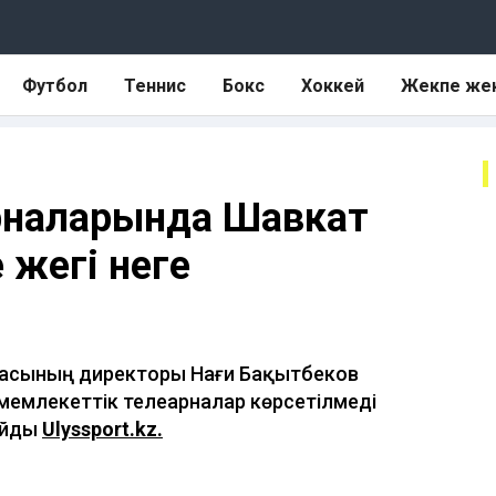
Футбол
Теннис
Бокс
Хоккей
Жекпе же
арналарында Шавкат
жегі неге
арнасының директоры Нағи Бақытбеков
мемлекеттік телеарналар көрсетілмеді
лайды
Ulyssport.kz.