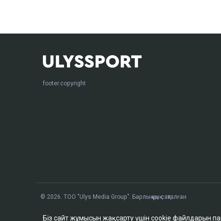
footer.copyright
© 2026. ТОО "Ulys Media Group". Барлық құқық сақталған
Біз сайт жұмысын жақсарту үшін cookie файлдарын п