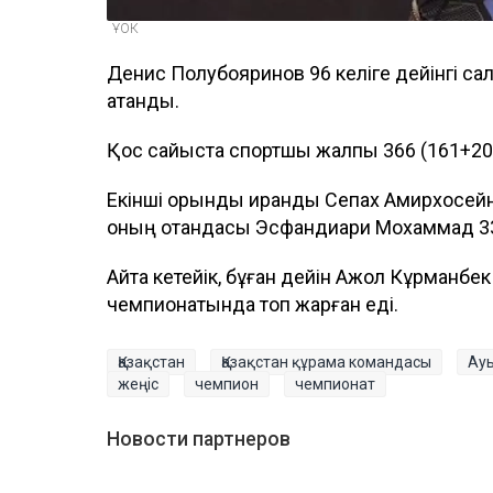
ҰОК
Денис Полубояринов 96 келіге дейінгі сал
атанды.
Қос сайыста спортшы жалпы 366 (161+205)
Екінші орынды ирандық Сепах Амирхосейн 
оның отандасы Эсфандиари Мохаммад 33
Айта кетейік, бұған дейін Ақжол Кұрманбе
чемпионатында топ жарған еді.
Қазақстан
Қазақстан құрама командасы
Ау
жеңіс
чемпион
чемпионат
Новости партнеров