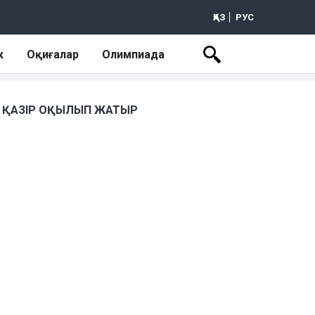
ҚАЗ
РУС
к
Оқиғалар
Олимпиада
ҚАЗІР ОҚЫЛЫП ЖАТЫР