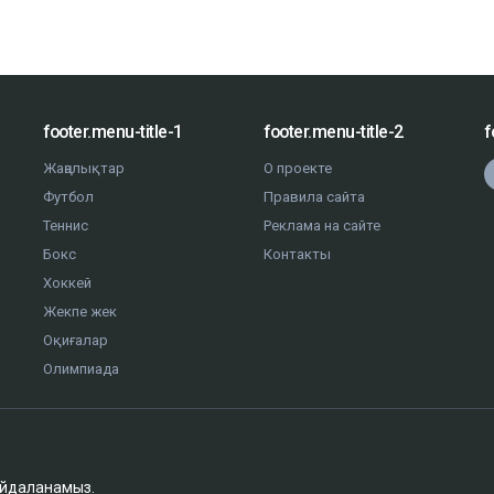
footer.menu-title-1
footer.menu-title-2
f
Жаңалықтар
О проекте
Футбол
Правила сайта
Теннис
Реклама на сайте
Бокс
Контакты
Хоккей
Жекпе жек
Оқиғалар
Олимпиада
айдаланамыз.