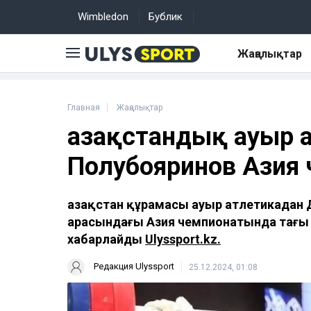
Wimbledon
Бублик
Жаңалықтар
Главная
Жаңалықтар
Қазақстандық ауыр 
Полубояринов Азия
Қазақстан құрамасы ауыр атлетикадан Д
арасындағы Азия чемпионатында тағы б
хабарлайды
Ulyssport.kz.
Редакция Ulyssport
25.12.2024, 01:08