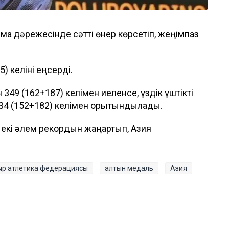
мақ дәрежесінде сәтті өнер көрсетіп, жеңімпаз
 келіні еңсерді.
349 (162+187) келімен иеленсе, үздік үштікті
4 (152+182) келімен қорытындылады.
к екі әлем рекордын жаңартып, Азия
ыр атлетика федерациясы
алтын медаль
Азия