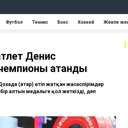
Футбол
Теннис
Бокс
Хоккей
Жекпе же
атлет Денис
 чемпионы атанды
охада (Қатар) өтіп жатқан жасөспірімдер
ір алтын медальге қол жеткізді, деп