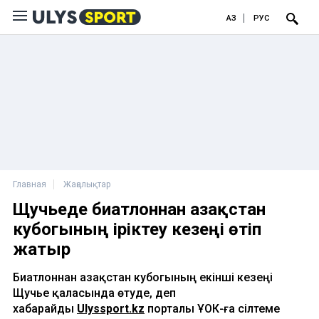
ҚАЗ
РУС
Главная
Жаңалықтар
Щучьеде биатлоннан Қазақстан
кубогының іріктеу кезеңі өтіп
жатыр
Биатлоннан Қазақстан кубогының екінші кезеңі
Щучье қаласында өтуде,
деп
хабарайды
Ulyssport.kz
порталы ҰОК-ға сілтеме