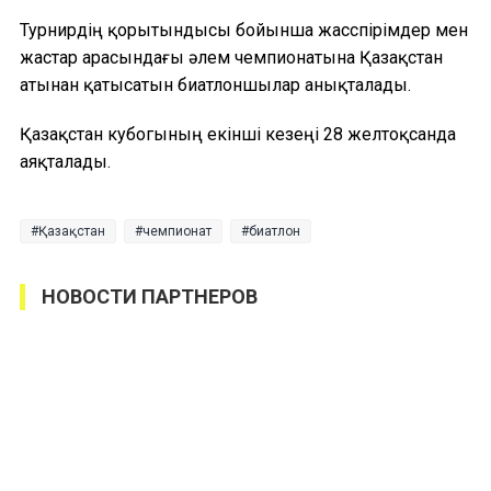
Турнирдің қорытындысы бойынша жасөспірімдер мен
жастар арасындағы әлем чемпионатына Қазақстан
атынан қатысатын биатлоншылар анықталады.
Қазақстан кубогының екінші кезеңі 28 желтоқсанда
аяқталады.
Қазақстан
чемпионат
биатлон
НОВОСТИ ПАРТНЕРОВ