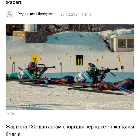
жасап.
Редакция Ulyssport
26.12.2024, 14:13
ҰОК
Жарыста 130-дан астам спортшы өнер көрсетіп жатқаны
белгілі.