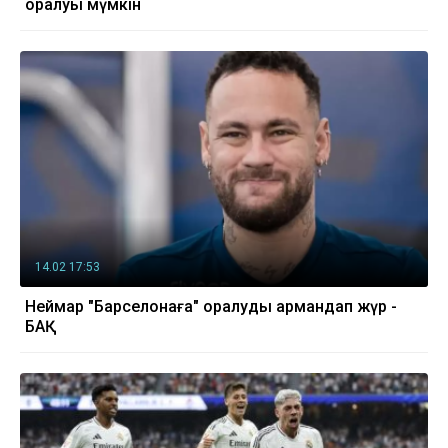
оралуы мүмкін
14.02 17:53
Неймар "Барселонаға" оралуды армандап жүр -
БАҚ