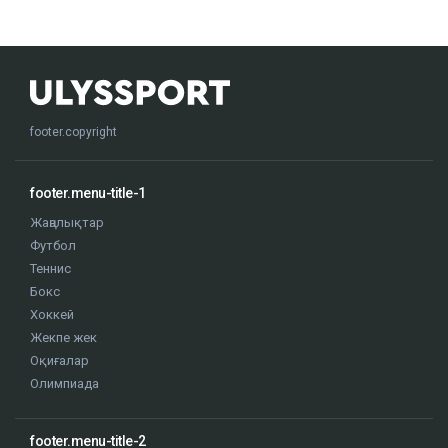
footer.copyright
footer.menu-title-1
Жаңалықтар
Футбол
Теннис
Бокс
Хоккей
Жекпе жек
Оқиғалар
Олимпиада
footer.menu-title-2