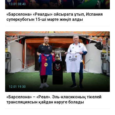
13.01 08:40
«Барселона» «Реалды» ойсырата ұтып, Испания
суперкубогын 15-ші мәрте жеңіп алды
12.01 19:30
«Барселона» – «Реал». Эль-класиконың тікелей
трансляциясын қайдан көруге болады