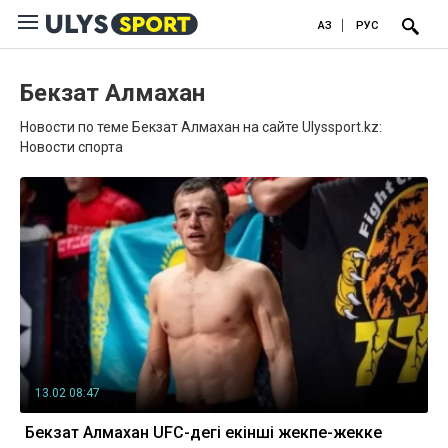
ҚАЗ
РУС
Бекзат Алмахан
Новости по теме Бекзат Алмахан на сайте Ulyssport.kz:
Новости спорта
13.02 08:47
Бекзат Алмахан UFC-дегі екінші жекпе-жекке