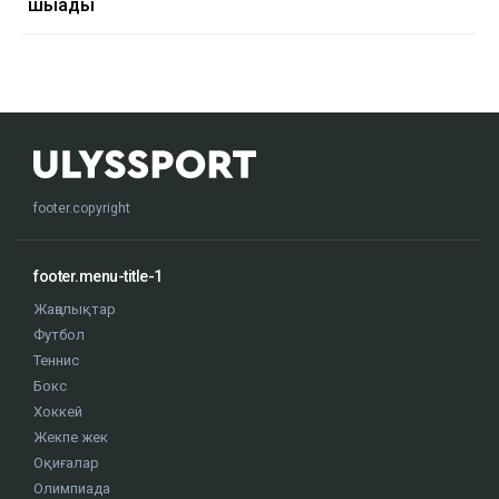
шығады
footer.copyright
footer.menu-title-1
Жаңалықтар
Футбол
Теннис
Бокс
Хоккей
Жекпе жек
Оқиғалар
Олимпиада