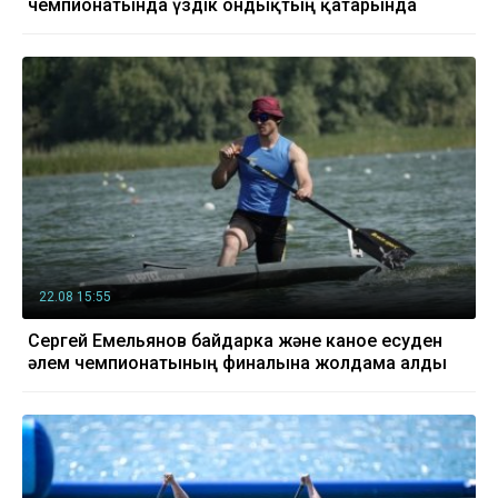
чемпионатында үздік ондықтың қатарында
22.08 15:55
Сергей Емельянов байдарка және каное есуден
әлем чемпионатының финалына жолдама алды