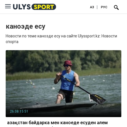
ҚАЗ
РУС
каноэде есу
Новости по теме каноэде есу на сайте Ulyssport.kz: Новости
спорта
26.08 15:51
Қазақстан байдарка мен каноеде есуден әлем