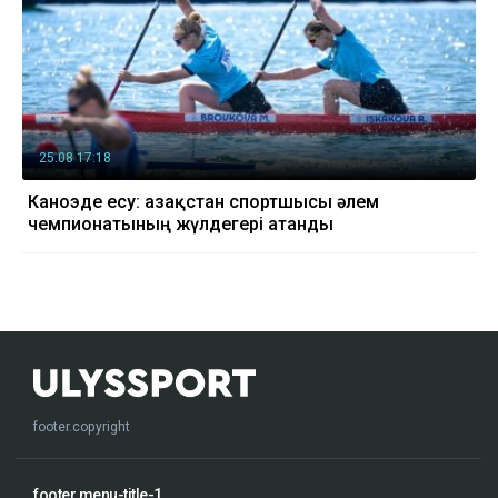
25.08 17:18
Каноэде есу: Қазақстан спортшысы әлем
чемпионатының жүлдегері атанды
footer.copyright
footer.menu-title-1