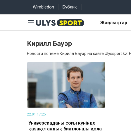
Wimbledon
Бублик
Жаңалықтар
Кирилл Бауэр
Новости по теме Кирилл Бауэр на сайте Ulyssport.kz:
22.01 17:25
Универсиаданың соңғы күнінде
қазақстандық биатлоншы қола