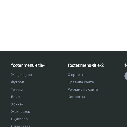
footer.menu-title-1
footer.menu-title-2
f
Жаңалықтар
О проекте
Футбол
Правила сайта
Теннис
Реклама на сайте
Бокс
Контакты
Хоккей
Жекпе жек
Оқиғалар
Олимпиада