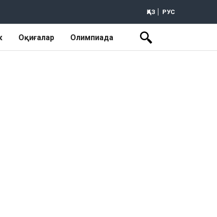
ҚАЗ
РУС
к
Оқиғалар
Олимпиада