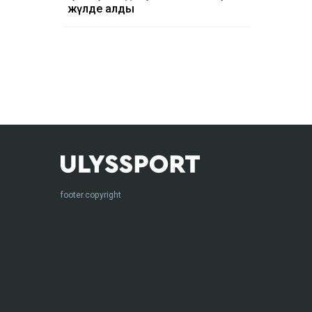
жүлде алды
footer.copyright