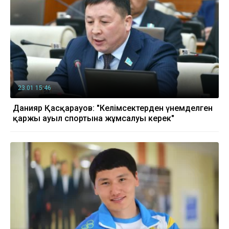
23.01 15:46
Данияр Қасқарауов: "Келімсектерден үнемделген
қаржы ауыл спортына жұмсалуы керек"