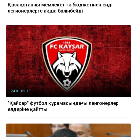
Қазақстанның мемлекеттік бюджетінен енді
легионерлерге ақша бөлінбейді
24.01 09:10
"Қайсар" футбол құрамасындағы леигонерлер
елдеріне қайтты