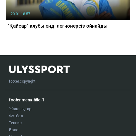
20.01 18:57
"Қайсар" клубы енді легионерсіз ойнайды
footer.copyright
footer.menu-title-1
Жаңалықтар
Футбол
Теннис
Бокс