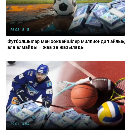
26.03 18:15
Футболшылар мен хоккейшілер миллиондап айлық
ала алмайды – жаңа заң жазылады
29.01 14:54