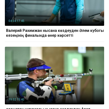
04.04 17:45
Валерий Рахимжан нысана көздеуден Әлем кубогы
кезеңінің финалында өнер көрсетті
19.02 15:40