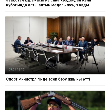
Қазақстан құрамасы нысана көздеуден Азия
кубогында алты алтын медаль жеңіп алды
09.01 13:15
Спорт министрлігінде есеп беру жиыны өтті