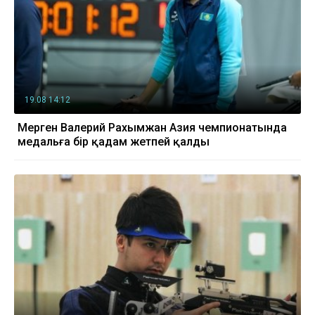
19.08 14:12
Мерген Валерий Рахымжан Азия чемпионатында
медальға бір қадам жетпей қалды