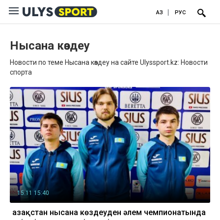
ҚАЗ
РУС
Нысана көздеу
Новости по теме Нысана көздеу на сайте Ulyssport.kz: Новости
спорта
15.11 15:40
Қазақстан нысана көздеуден әлем чемпионатында