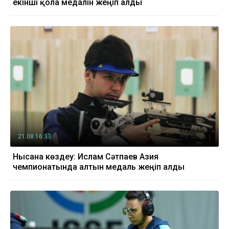
екінші қола медалін жеңіп алды
21.08 16:33
Нысана көздеу: Ислам Сәтпаев Азия
чемпионатында алтын медаль жеңіп алды