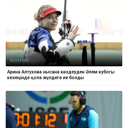
05.04 13:03
Арина Алтухова нысана көздеуден Әлем кубогы
кезеңінде қола жүлдеге ие болды