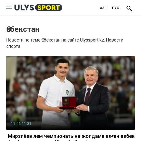
ҚАЗ
РУС
Өзбекстан
Новости по теме Өзбекстан на сайте Ulyssport.kz: Новости
спорта
11.06 11:31
Мирзиёев әлем чемпионатына жолдама алған өзбек