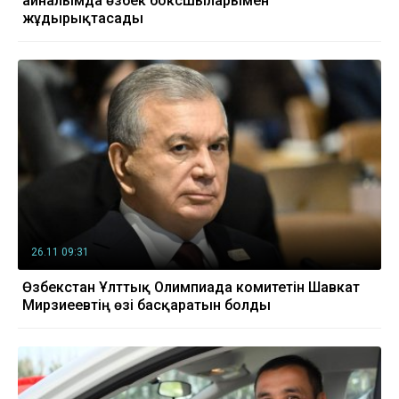
айналымда өзбек боксшыларымен
жұдырықтасады
26.11 09:31
Өзбекстан Ұлттық Олимпиада комитетін Шавкат
Мирзиеевтің өзі басқаратын болды