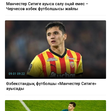
Манчестер Ситиге ауыса салу оңай емес –
Черчесов өзбек футболшысы жайлы
09.01 09:22
Өзбекстандық футболшы «Манчестер Ситиге»
ауысады