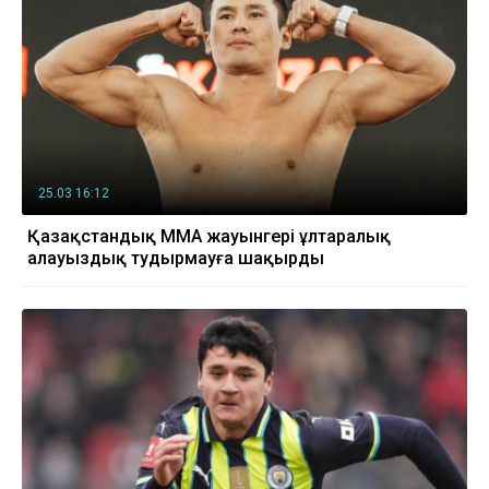
25.03 16:12
Қазақстандық ММА жауынгері ұлтаралық
алауыздық тудырмауға шақырды