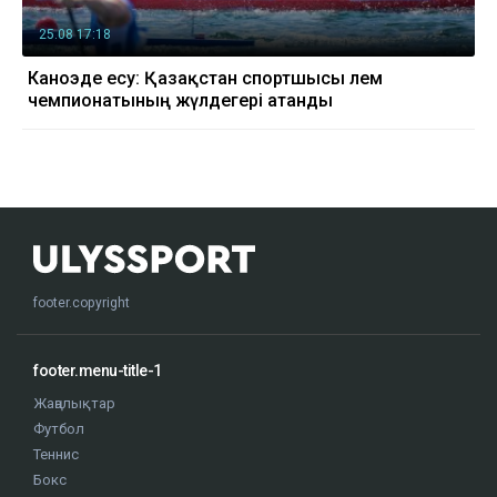
25.08 17:18
Каноэде есу: Қазақстан спортшысы әлем
чемпионатының жүлдегері атанды
footer.copyright
footer.menu-title-1
Жаңалықтар
Футбол
Теннис
Бокс