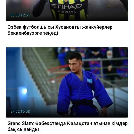
08.03 12:51
Өзбек футболшысы Хусановты жанкүйерлер
Беккенбауэрге теңеді
24.02 15:53
Grand Slam: Өзбекстанда Қазақстан атынан кімдер
бақ сынайды