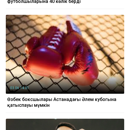
футболшыларына 40 көлік берді
03.06 14:31
Өзбек боксшылары Астанадағы Әлем кубогына
қатыспауы мүмкін