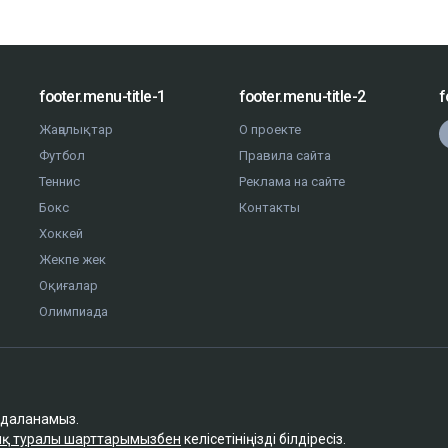
footer.menu-title-1
footer.menu-title-2
f
Жаңалықтар
О проекте
Футбол
Правила сайта
Теннис
Реклама на сайте
Бокс
Контакты
Хоккей
Жекпе жек
Оқиғалар
Олимпиада
йдаланамыз.
қ туралы шарттарымызбен
келісетініңізді білдіресіз.