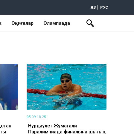
ҚАЗ
РУС
к
Оқиғалар
Олимпиада
05.09 18:25
қстан
Нұрдәулет Жұмағали
қты
Паралимпиада финалына шығып,