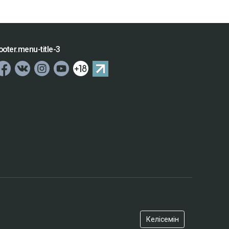
ooter.menu-title-3
Келісемін