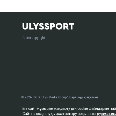
footer.copyright
© 2026. ТОО "Ulys Media Group". Барлық құқық сақталған
Біз сайт жұмысын жақсарту үшін cookie файлдарын па
Сайтты қолдануды жалғастыру арқылы сіз
құпиялылы