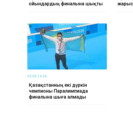
ойындардың финалына шықты
жарыс
03.09 14:34
Қазақстанның екі дүркін
чемпионы Паралимпиада
финалына шыға алмады