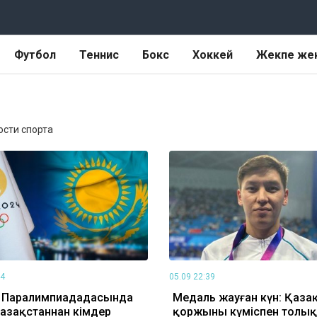
Футбол
Теннис
Бокс
Хоккей
Жекпе же
вости спорта
14
05.09 22:39
 Паралимпиададасында
Медаль жауған күн: Қаза
Қазақстаннан кімдер
қоржыны күміспен толы