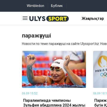
Wimbledon
Бублик
Жаңалықтар
паражүзуші
Новости по теме паражүзуші на сайте Ulyssport.kz: Но
06.09 15:52
06.09 10:
Паралимпиада чемпионы
Париж
Зульфия Ғабидуллина 2024 жылғы
бүгін 