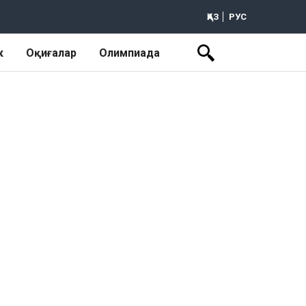
ҚАЗ
РУС
к
Оқиғалар
Олимпиада