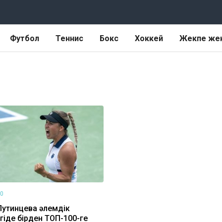
Футбол
Теннис
Бокс
Хоккей
Жекпе же
30
утинцева әлемдік
гіде бірден ТОП-100-ге