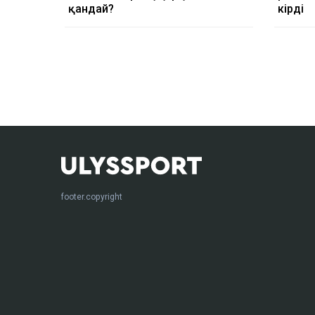
қандай?
кірді
footer.copyright