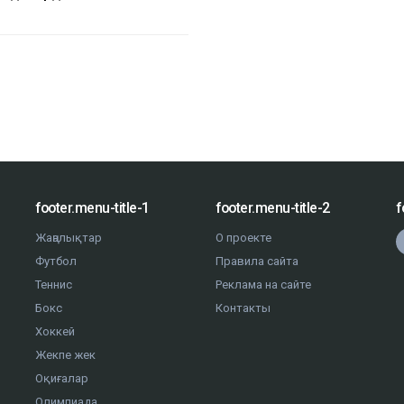
footer.menu-title-1
footer.menu-title-2
f
Жаңалықтар
О проекте
Футбол
Правила сайта
Теннис
Реклама на сайте
Бокс
Контакты
Хоккей
Жекпе жек
Оқиғалар
Олимпиада