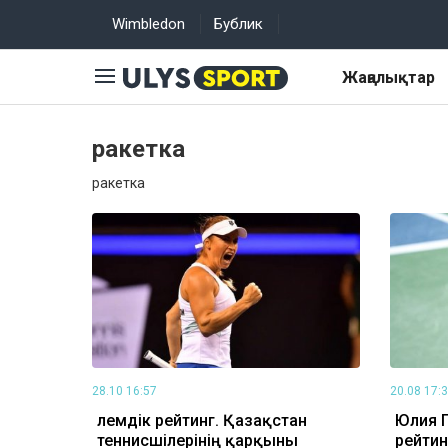
Wimbledon
Бублик
Жаңалықтар
ракетка
ракетка
28.10 16:57
20.08 17:
Әлемдік рейтинг. Қазақстан
Юлия П
теннисшілерінің қарқыны
рейтин