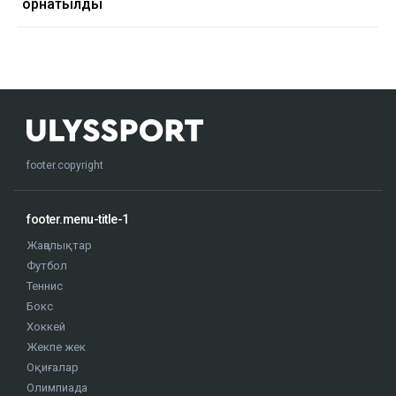
орнатылды
footer.copyright
footer.menu-title-1
Жаңалықтар
Футбол
Теннис
Бокс
Хоккей
Жекпе жек
Оқиғалар
Олимпиада