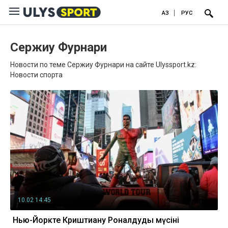
ҚАЗ
РУС
Сержиу Фурнари
Новости по теме Сержиу Фурнари на сайте Ulyssport.kz:
Новости спорта
10.02 14:45
Нью-Йоркте Криштиану Роналдудың мүсіні