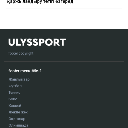
қаржыландыру тетігі өзгереді
footer.copyright
footer.menu-title-1
Жаңалықтар
Футбол
Теннис
Бокс
Хоккей
Жекпе жек
Оқиғалар
Олимпиада