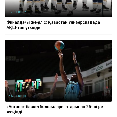
17.01 08:27
Финалдағы жеңіліс: Қазақстан Универсиадада
АҚШ-тан ұтылды
16.01 08:38
«Астана» баскетболшылары қатарынан 25-ші рет
жеңілді