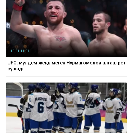
19.01 11:31
UFC: мүлдем жеңілмеген Нурмагомедов алғаш рет
сүрінді