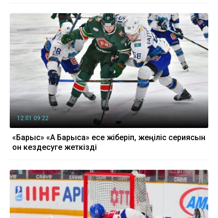
12.01 09:22
«Барыс» «Ақ Барысқа» есе жіберіп, жеңіліс сериясын
он кездесуге жеткізді