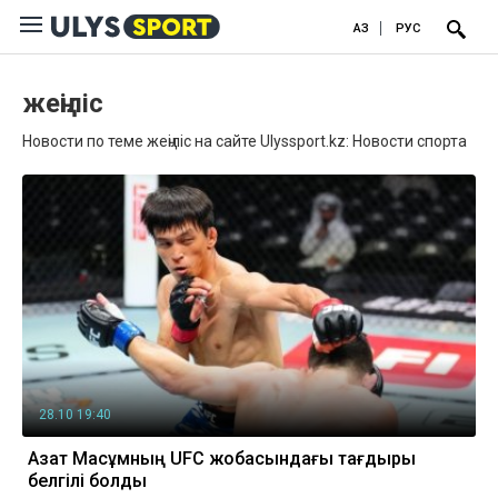
ҚАЗ
РУС
жеңіліс
Новости по теме жеңіліс на сайте Ulyssport.kz: Новости спорта
28.10 19:40
Азат Мақсұмның UFC жобасындағы тағдыры
белгілі болды