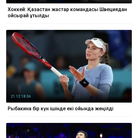
Хоккей: Қазақстан жастар командасы Швециядан
ойсырай ұтылды
21.12 18:06
Рыбакина бір күн ішінде екі ойында жеңілді