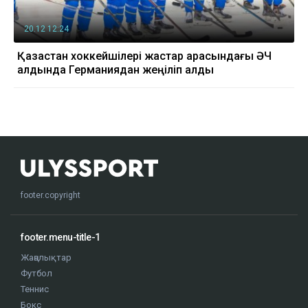
20.12 12:24
Қазақстан хоккейшілері жастар арасындағы ӘЧ
алдында Германиядан жеңіліп қалды
footer.copyright
footer.menu-title-1
Жаңалықтар
Футбол
Теннис
Бокс