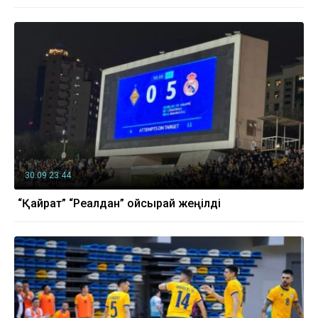
30.09 23:44
“Қайрат” “Реалдан” ойсырай жеңілді