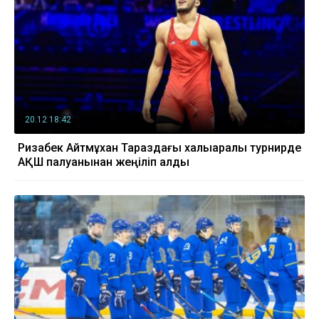
20.12 18:42
Ризабек Айтмұхан Тараздағы халықаралық турнирде
АҚШ палуанынан жеңіліп қалды