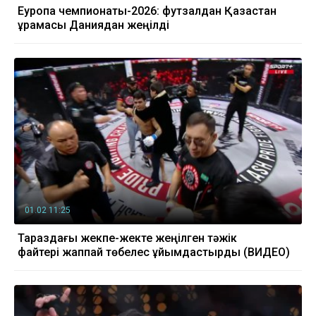
Еуропа чемпионаты-2026: футзалдан Қазақстан
құрамасы Даниядан жеңілді
01.02 11:25
Тараздағы жекпе-жекте жеңілген тәжік
файтері жаппай төбелес ұйымдастырды (ВИДЕО)