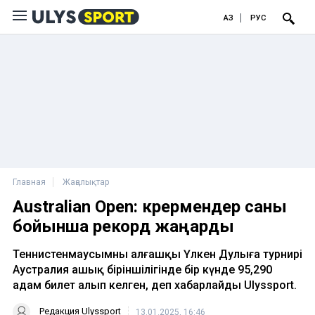
ҚАЗ
РУС
Главная
Жаңалықтар
Australian Open: көрермендер саны
бойынша рекорд жаңарды
Теннистенмаусымның алғашқы Үлкен Дулыға турнирі
Аустралия ашық біріншілігінде бір күнде 95,290
адам билет алып келген, деп хабарлайды Ulyssport.
Редакция Ulyssport
13.01.2025, 16:46