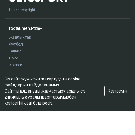
footer.copyright
footer.menu-title-1
Жаңалықтар
Футбол
Теннис
Бокс
Хоккей
Жекпе жек
Біз сайт жұмысын жақсарту үшін cookie
Оқиғалар
файлдарын пайдаланамыз.
Олимпиада
Келісемін
Сайтты қолдануды жалғастыру арқылы сіз
құпиялылық туралы шарттарымызбен
келісетініңізді білдіресіз.
footer.menu-title-2
О проекте
Правила сайта
Реклама на сайте
Контакты