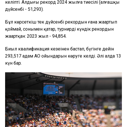
келіпті. Алдыңғы рекорд 2024 жылға тиесілі (алғашқы
дүйсенбі - 51,293).
Бұл көрсеткіш тек дүйсенбі рекордын ғана жаңартып
қоймай, сонымен қатар, турнирдің күндік рекордын
жаңартқан: 2023 жыл - 94,854.
Биыл квалификация кезеңінен бастап, бүгінге дейін
293,517 адам АО ойындарын көруге келді. Әлі алда 13
күн бар.