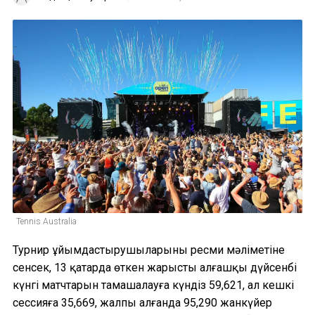
Tennis Australia
Турнир ұйымдастырушыларының ресми мәліметіне
сенсек, 13 қаңтарда өткен жарыстың алғашқы дүйсенбі
күнгі матчтарын тамашалауға күндіз 59,621, ал кешкі
сессияға 35,669, жалпы алғанда 95,290 жанкүйер