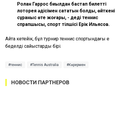
Ролан Гаррос биылдан бастап билетті
лоторея әдісімен сататын болды, өйткені
сұраныс өте жоғары, - деді теннис
спрапшысы, спорт тілшісі Ерік Ильясов.
Айта кетейік, бұл турнир теннис спортындағы ең
беделді сайыстардың бірі.
теннис
Tennis Australia
Көрермен
НОВОСТИ ПАРТНЕРОВ