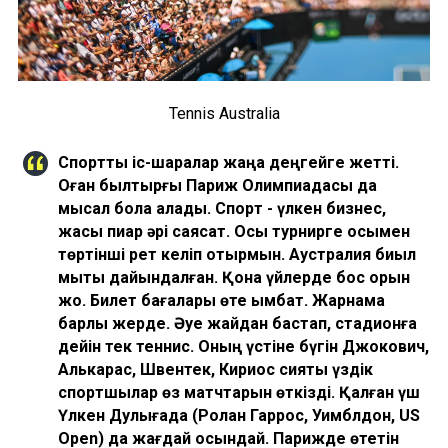
Tennis Australia
Спорттық іс-шаралар жаңа деңгейге жетті.
Оған былтырғы Париж Олимпиадасы да
мысал бола алады. Спорт - үлкен бизнес,
жақсы пиар әрі саясат. Осы турнирге осымен
төртінші рет келіп отырмын. Аустралия биыл
мықты дайындалған. Қонақ үйлерде бос орын
жоқ. Билет бағалары өте қымбат. Жарнама
барлық жерде. Әуе жайдан бастап, стадионға
дейін тек теннис. Оның үстіне бүгін Джокович,
Алькарас, Швентек, Кириос сияқты үздік
спортшылар өз матчтарын өткізді. Қалған үш
Үлкен Дулығада (Ролан Гаррос, Уимблдон, US
Open) да жағдай осындай. Парижде өтетін