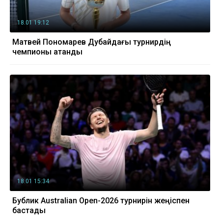
18.01 19:12
Матвей Пономарев Дубайдағы турнирдің
чемпионы атанды
18.01 15:34
Бублик Australian Open-2026 турнирін жеңіспен
бастады