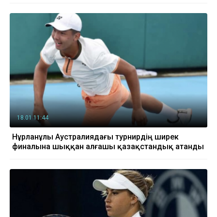
18.01 11:44
Нұрланұлы Аустралиядағы турнирдің ширек
финалына шыққан алғашы қазақстандық атанды