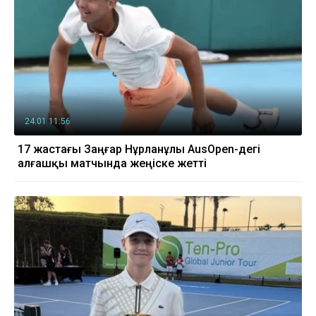
24.01 11:56
17 жастағы Заңғар Нұрланұлы AusOpen-дегі
алғашқы матчында жеңіске жетті