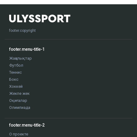
footer.copyright
footer.menu-title-1
Жаңалықтар
Футбол
Теннис
Бокс
Хоккей
Жекпе жек
Оқиғалар
Олимпиада
footer.menu-title-2
О проекте