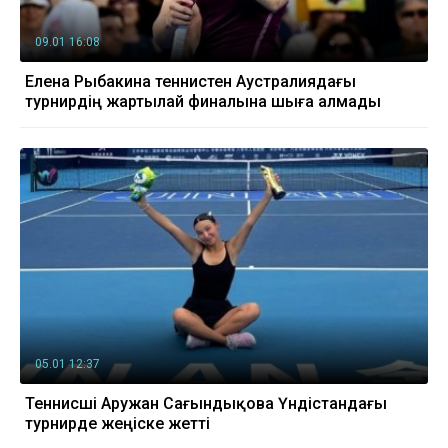
09.01 16:08
Елена Рыбакина теннистен Аустралиядағы
турнирдің жартылай финалына шыға алмады
05.01 12:37
Теннисші Аружан Сағындықова Үндістандағы
турнирде жеңіске жетті