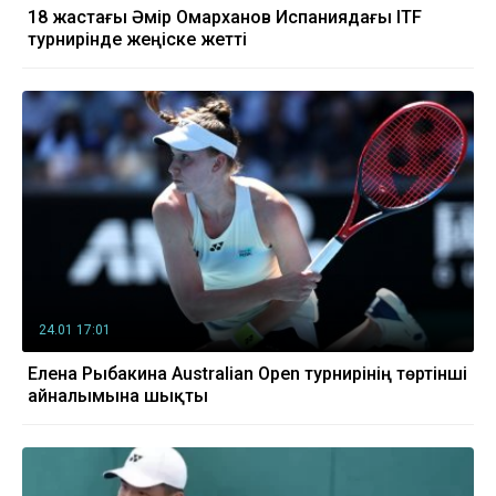
18 жастағы Әмір Омарханов Испаниядағы ITF
турнирінде жеңіске жетті
24.01 17:01
Елена Рыбакина Australian Open турнирінің төртінші
айналымына шықты