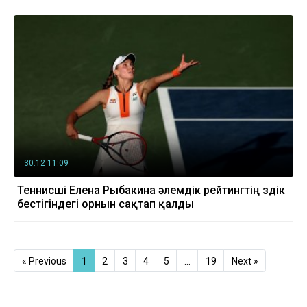
30.12 11:09
Теннисші Елена Рыбакина әлемдік рейтингтің үздік
бестігіндегі орнын сақтап қалды
« Previous
1
2
3
4
5
…
19
Next »