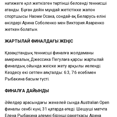
нәтижеге қол жеткізген төртінші белсенді теннисші
атанды. Бұған дейін мұндай жетістікке жапон
спортшысы Наоми Осака, сондай-ақ Беларусь елінің
өкілдері Арина Соболенко мен Виктория Азаренко
жеткен болатын.
ЖАРТЫЛАЙ ФИНАЛДАҒЫ ЖЕҢІС
Қазақстандық теннисші финалға жолдаманы
америкалық Джессика Пегулаға қарсы жартылай
финалдық ойында жеңіске жету арқылы иеленді.
Кездесу екі сетпен аяқталды: 6:3, 7:6 есебімен
Рыбакина басым түсті.
ФИНАЛҒА ДАЙЫНДЫҚ
Әйелдер арасындағы жекелей сында Australian Open
финалы сенбі күні, 31 қаңтарда өтеді. Шешуші матчта
Елена Рыбакина әлемнің бірінші ракеткасы Арина