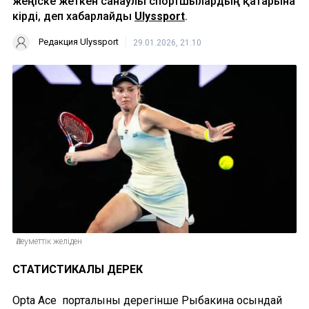
жеңіске жеткен санаулы спортшылардың қатарына
кірді, деп хабарлайды
Ulyssport
.
Редакция Ulyssport
29.01.2026, 21:10
Әлеуметтік желіден
СТАТИСТИКАЛЫҚ ДЕРЕК
Opta Ace порталының дерегінше Рыбакина осындай