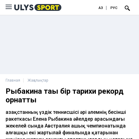
ҚАЗ
РУС
Главная
Жаңалықтар
Рыбакина тағы бір тарихи рекорд
орнатты
Қазақстанның үздік теннисшісі әрі әлемнің бесінші
ракеткасы Елена Рыбакина әйелдер арасындағы
жекелей сында Австралия ашық чемпионатында
алғашқы екі жартылай финалында қатарынан