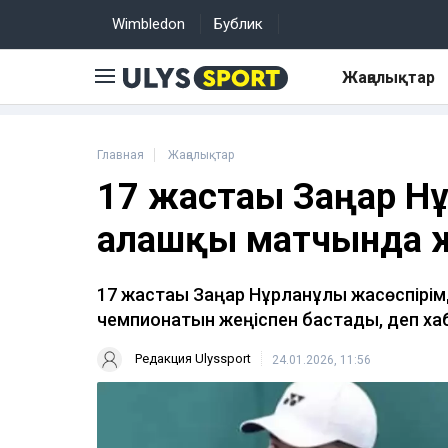
Wimbledon
Бублик
Жаңалықтар
Главная
Жаңалықтар
17 жастағы Заңғар 
алғашқы матчында ж
17 жастағы Заңғар Нұрланұлы жасөспір
чемпионатын жеңіспен бастады, деп х
Редакция Ulyssport
24.01.2026, 11:56