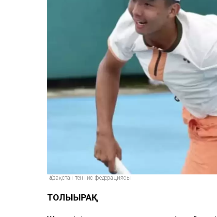
Қазақстан теннис федерациясы
ТОЛЫҒЫРАҚ