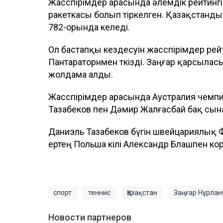
Жасөспірімдер арасында әлемдік рейтинг
ракеткасы болып тіркелген. Қазақстанды
782-орында келеді.
Ол бастапқы кездесуін жасөспірімдер ре
Пантараторнмен өткізді. Заңғар қарсыла
жолдама алды.
Жасөспірімдер арасында Аустралия чемп
Тазабеков пен Дәмир Жалғасбай бақ сын
Даниэль Тазабеков бүгін швейцариялық
ертең Польша өкілі Александр Блашпен ко
спорт
теннис
Қазақстан
Заңғар Нұрла
Новости партнеров