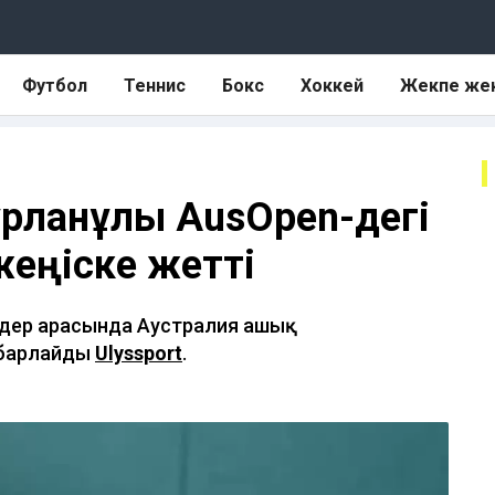
Футбол
Теннис
Бокс
Хоккей
Жекпе же
Нұрланұлы AusOpen-дегі
еңіске жетті
імдер арасында Аустралия ашық
абарлайды
Ulyssport
.