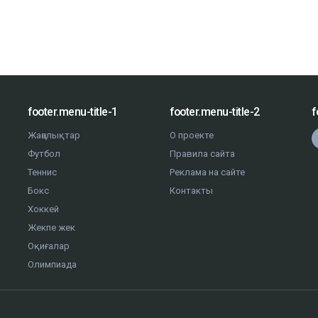
footer.menu-title-1
footer.menu-title-2
f
Жаңалықтар
О проекте
Футбол
Правила сайта
Теннис
Реклама на сайте
Бокс
Контакты
Хоккей
Жекпе жек
Оқиғалар
Олимпиада