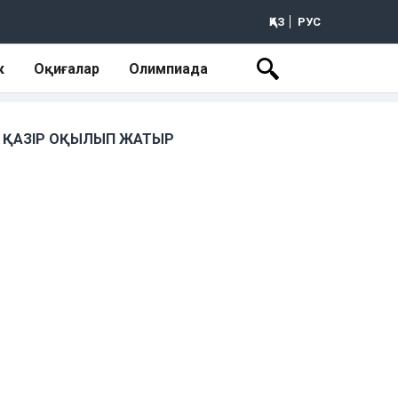
ҚАЗ
РУС
к
Оқиғалар
Олимпиада
ҚАЗІР ОҚЫЛЫП ЖАТЫР