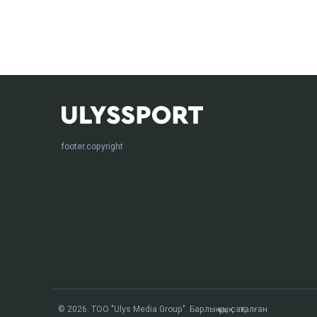
footer.copyright
© 2026. ТОО "Ulys Media Group". Барлық құқық сақталған