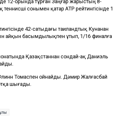
іде 12-орында тұрған Заңғар жарыстың 8-
қ теннисші сонымен қатар ATP рейтингісінде 1
йтингісінде 42-сатыдағы таиландтық Кунанан
сын айқын басымдылықпен ұтып, 1/16 финалға
ионатында Қазақстаннан сондай-ақ Даниэль
айды.
 Флинн Томаспен ойнайды. Дәмир Жалғасбай
ртқа шығады.
нұлы