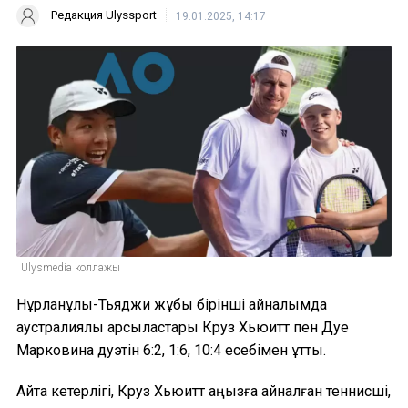
Редакция Ulyssport
19.01.2025, 14:17
Ulysmedia коллажы
Нұрланұлы-Тьяджи жұбы бірінші айналымда
аустралиялық қарсыластары Круз Хьюитт пен Дуе
Марковина дуэтін 6:2, 1:6, 10:4 есебімен ұтты.
Айта кетерлігі, Круз Хьюитт аңызға айналған теннисші,