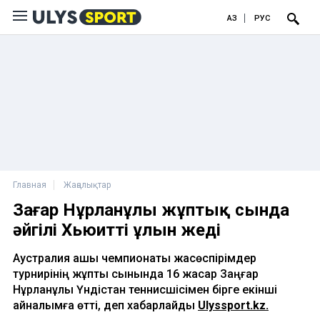
ҚАЗ
РУС
Главная
Жаңалықтар
Заңғар Нұрланұлы жұптық сында
әйгілі Хьюиттің ұлын жеңді
Аустралия ашық чемпионаты жасөспірімдер
турнирінің жұптық сынында 16 жасар Заңғар
Нұрланұлы Үндістан теннисшісімен бірге екінші
айналымға өтті, деп хабарлайды
Ulyssport.kz.