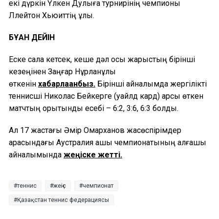
екі дүркін Үлкен Дулыға турнирінің чемпионы
Ллейтон Хьюиттің ұлы.
БҰҒАН ДЕЙІН
Еске сала кетсек, кеше дәл осы жарыстың бірінші
кезеңінен Заңғар Нұрланұлы
өткенін
хабарлағанбыз.
Бірінші айналымда жергілікті
теннисші Николас Бейкерге (уайлд кард) қарсы өткен
матчтың қорытынды есебі – 6:2, 3:6, 6:3 болды.
Ал 17 жастағы Әмір Омарханов жасөспірімдер
арасындағы Аустралия ашық чемпионатының алғашқы
айналымында
жеңіске жетті.
теннис
жеңіс
чемпионат
Қазақстан теннис федерациясы