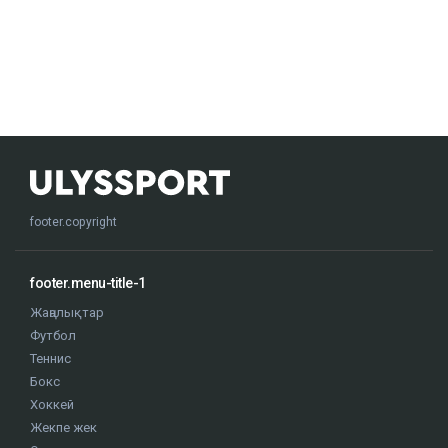
footer.copyright
footer.menu-title-1
Жаңалықтар
Футбол
Теннис
Бокс
Хоккей
Жекпе жек