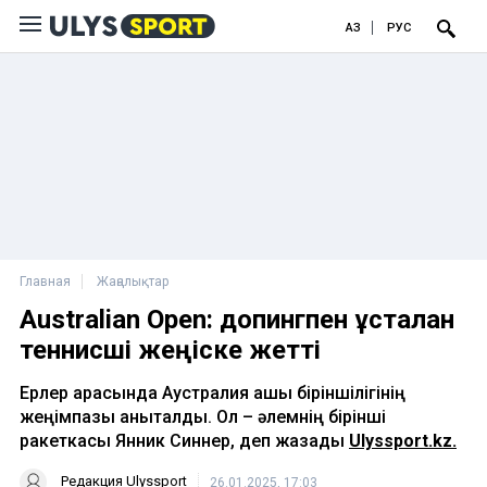
ҚАЗ
РУС
Главная
Жаңалықтар
Australian Open: допингпен ұсталған
теннисші жеңіске жетті
Ерлер арасында Аустралия ашық біріншілігінің
жеңімпазы анықталды. Ол – әлемнің бірінші
ракеткасы Янник Синнер, деп жазады
Ulyssport.kz.
Редакция Ulyssport
26.01.2025, 17:03