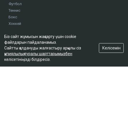
Футбол
Теннис
Бокс
Хоккей
Жекпе жек
Біз сайт жұмысын жақсарту үшін cookie
Оқиғалар
файлдарын пайдаланамыз.
Олимпиада
Келісемін
Сайтты қолдануды жалғастыру арқылы сіз
құпиялылық туралы шарттарымызбен
келісетініңізді білдіресіз.
footer.menu-title-2
О проекте
Правила сайта
Реклама на сайте
Контакты
footer.menu-title-3