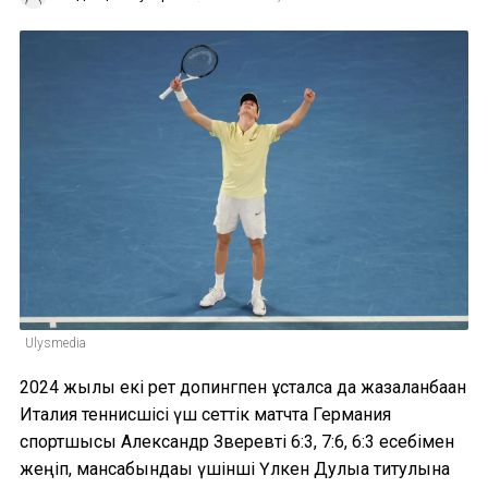
Ulysmedia
2024 жылы екі рет допингпен ұсталса да жазаланбаған
Италия теннисшісі үш сеттік матчта Германия
спортшысы Александр Зверевті 6:3, 7:6, 6:3 есебімен
жеңіп, мансабындағы үшінші Үлкен Дулыға титулына