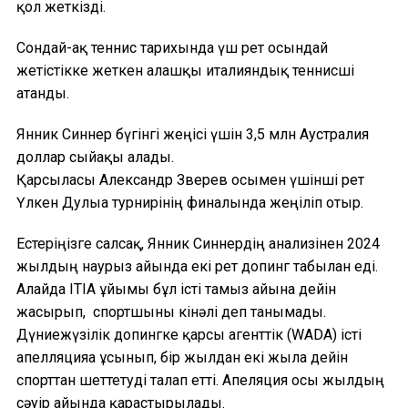
қол жеткізді.
Сондай-ақ теннис тарихында үш рет осындай
жетістікке жеткен алғашқы италияндық теннисші
атанды.
Янник Синнер бүгінгі жеңісі үшін 3,5 млн Аустралия
доллар сыйақы алады.
Қарсыласы Александр Зверев осымен үшінші рет
Үлкен Дулыға турнирінің финалында жеңіліп отыр.
Естеріңізге салсақ, Янник Синнердің анализінен 2024
жылдың наурыз айында екі рет допинг табылған еді.
Алайда ITIA ұйымы бұл істі тамыз айына дейін
жасырып, спортшыны кінәлі деп танымады.
Дүниежүзілік допингке қарсы агенттік (WADA) істі
апелляцияға ұсынып, бір жылдан екі жылға дейін
спорттан шеттетуді талап етті. Апеляция осы жылдың
сәуір айында қарастырылады.