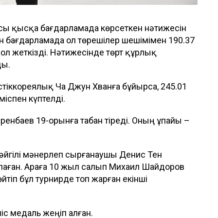
сы қысқа бағдарламада көрсеткен нәтижесін
кін бағдарламада ол төрешілер шешімімен 190.37
қол жеткізді. Нәтижесінде төрт құрлық
ды.
стіккореялық Ча Джун Хванға бұйырса, 245.01
іспен күптелді.
енбаев 19-орынға табан тіреді. Оның ұпайы –
 әйгілі мәнерлеп сырғанаушы Денис Тен
йлаған. Араға 10 жыл салып Михаил Шайдоров
йтіп бұл турнирде топ жарған екінші
с медаль жеңіп алған.