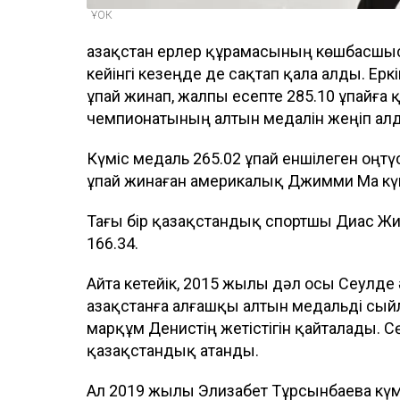
ҰОК
Қазақстан ерлер құрамасының көшбасшы
кейінгі кезеңде де сақтап қала алды. Ер
ұпай жинап, жалпы есепте 285.10 ұпайға 
чемпионатының алтын медалін жеңіп ал
Күміс медаль 265.02 ұпай еншілеген оңтү
ұпай жинаған америкалық Джимми Ма күм
Тағы бір қазақстандық спортшы Диас Жир
166.34.
Айта кетейік, 2015 жылы дәл осы Сеулде
Қазақстанға алғашқы алтын медальді сы
марқұм Денистің жетістігін қайталады. Сө
қазақстандық атанды.
Ал 2019 жылы Элизабет Тұрсынбаева күмі