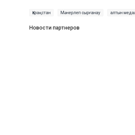
Қазақстан
Мәнерлеп сырғанау
алтын меда
Новости партнеров