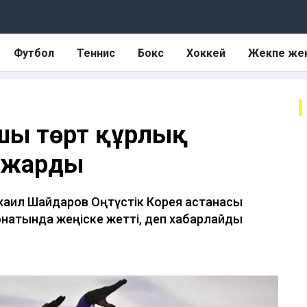
Футбол
Теннис
Бокс
Хоккей
Жекпе же
тшы төрт құрлық
 жарды
хаил Шайдаров Оңтүстік Корея астанасы
онатында жеңіске жетті, деп хабарлайды