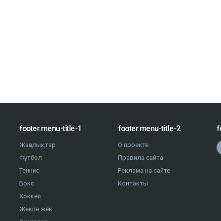
footer.menu-title-1
footer.menu-title-2
f
Жаңалықтар
О проекте
Футбол
Правила сайта
Теннис
Реклама на сайте
Бокс
Контакты
Хоккей
Жекпе жек