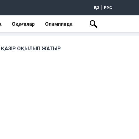
ҚАЗ
РУС
к
Оқиғалар
Олимпиада
ҚАЗІР ОҚЫЛЫП ЖАТЫР