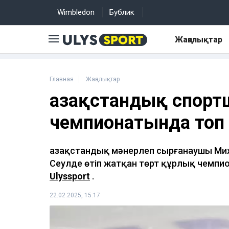
Wimbledon
Бублик
Жаңалықтар
Главная
Жаңалықтар
Қазақстандық спор
чемпионатында топ
Қазақстандық мәнерлеп сырғанаушы Ми
Сеулде өтіп жатқан төрт құрлық чемпи
Ulyssport
.
22.02.2025, 15:17