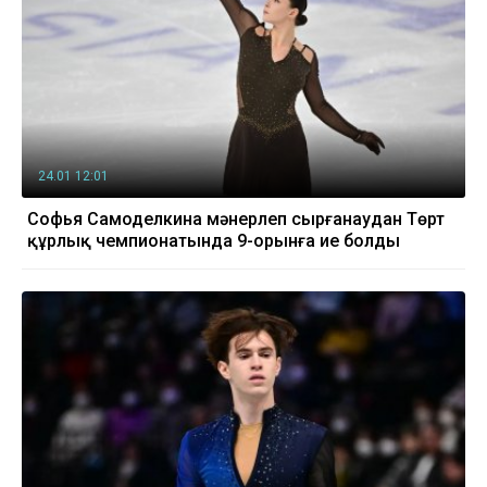
24.01 12:01
Софья Самоделкина мәнерлеп сырғанаудан Төрт
құрлық чемпионатында 9-орынға ие болды