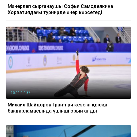
Мәнерлеп сырғанаушы Софья Самоделкина
Хорватиядағы турнирде өнер көрсетеді
15.11 14:37
Михаил Шайдоров Гран-при кезеңінің қысқа
бағдарламасында үшінші орын алды