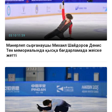
03.10 11:59
Мәнерлеп сырғанаушы Михаил Шайдоров Денис
Тен мемориалында қысқа бағдарламада жеңіске
жетті