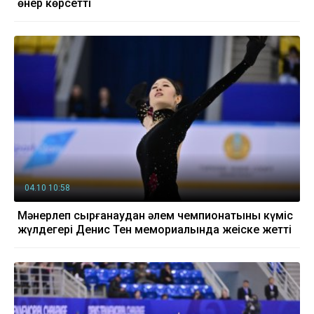
өнер көрсетті
04.10 10:58
Мәнерлеп сырғанаудан әлем чемпионатының күміс
жүлдегері Денис Тен мемориалында жеңіске жетті