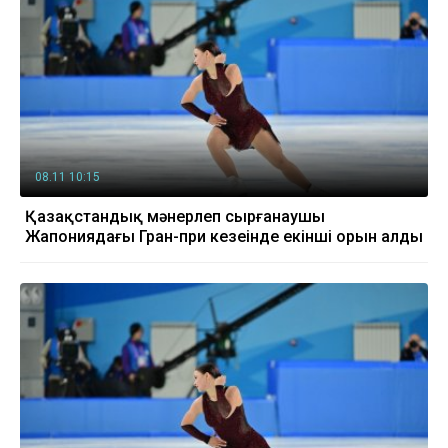
08.11 10:15
Қазақстандық мәнерлеп сырғанаушы
Жапониядағы Гран-при кезеңінде екінші орын алды