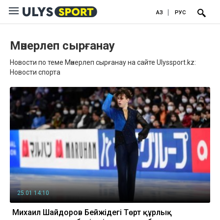
ҚАЗ
РУС
Мәнерлеп сырғанау
Новости по теме Мәнерлеп сырғанау на сайте Ulyssport.kz:
Новости спорта
25.01 14:10
Михаил Шайдоров Бейжіңдегі Төрт құрлық