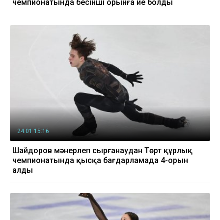
чемпионатында бесінші орынға ие болды
24.01 15:16
Шайдоров мәнерлеп сырғанаудан Төрт құрлық
чемпионатында қысқа бағдарламада 4-орын
алды