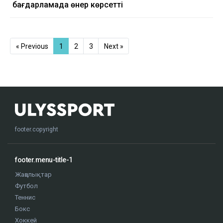
бағдарламада өнер көрсетті
« Previous
1
2
3
Next »
footer.copyright
footer.menu-title-1
Жаңалықтар
Футбол
Теннис
Бокс
Хоккей