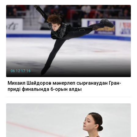
06.12 17:16
Михаил Шайдоров мәнерлеп сырғанаудан Гран-
придің финалында 6-орын алды