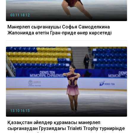
03.11 18:12
Мәнерлеп сырғанаушы Софья Самоделкина
Жапонияда өтетін Гран-приде өнер көрсетеді
13.10 16:15
Қазақстан әйелдер құрамасы мәнерлеп
сырғанаудан Грузиядағы Trialeti Trophy турнирінде