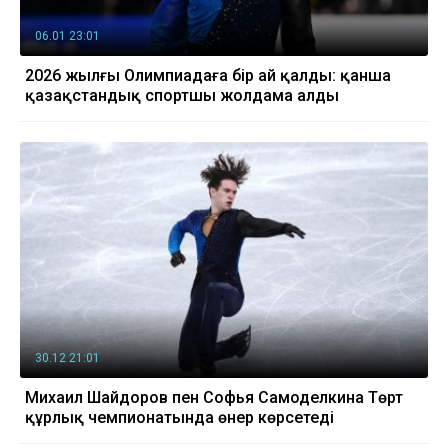
06.01 23:01
2026 жылғы Олимпиадаға бір ай қалды: қанша
қазақстандық спортшы жолдама алды
30.12 21:01
Михаил Шайдоров пен Софья Самоделкина Төрт
құрлық чемпионатында өнер көрсетеді