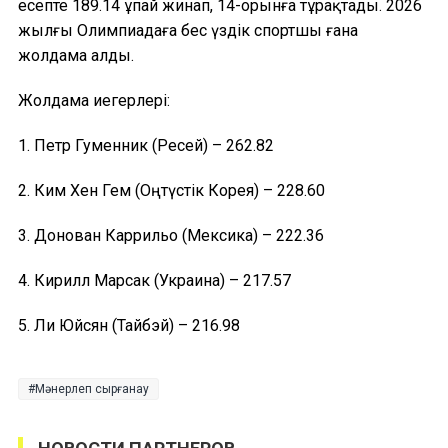
есепте 189.14 ұпай жинап, 14-орынға тұрақтады. 2026
жылғы Олимпиадаға бес үздік спортшы ғана
жолдама алды.
Жолдама иегерлері:
1. Петр Гуменник (Ресей) – 262.82
2. Ким Хен Гем (Оңтүстік Корея) – 228.60
3. Донован Каррильо (Мексика) – 222.36
4. Кирилл Марсак (Украина) – 217.57
5. Ли Юйсян (Тайбэй) – 216.98
Мәнерлеп сырғанау