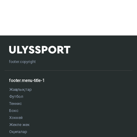
footer.copyright
footer.menu-title-1
Жаңалықтар
Футбол
Теннис
Бокс
Хоккей
Жекпе жек
Оқиғалар