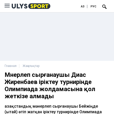
ҚАЗ
РУС
Главная
Жаңалықтар
Мәнерлеп сырғанаушы Диас
Жиренбаев іріктеу турнирінде
Олимпиада жолдамасына қол
жеткізе алмады
Қазақстандық мәнерлеп сырғанаушы Бейжіңде
(Қытай) өтіп жатқан іріктеу турнирінде Олимпиада