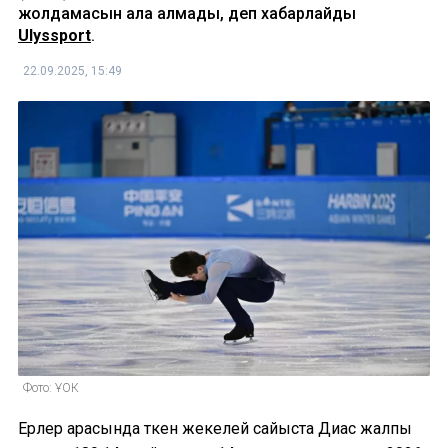
жолдамасын ала алмады, деп хабарлайды
Ulyssport
.
22.09.2025, 15:49
Фото: ҰОК
Ерлер арасында өткен жекелей сайыста Диас жалпы