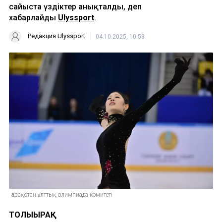
сайыста үздіктер анықталды, деп
хабарлайды
Ulyssport
.
Редакция Ulyssport
04.10.2025, 10:58
Қазақстан ұлттық олимпиада комитеті
ТОЛЫҒЫРАҚ