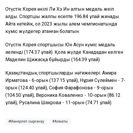
Оңтүстік Корея өкілі Ли Хэ Ин алтын медаль жеңіп
алды. Спортшы жалпы есепте 196.84 ұпай жинады.
Айта кетейік, ол 2023 жылы әлем чемпионатында
күміс жүлдегер атанған болатын.
Оңтүстік Корея спортшысы Юн Асун күміс медаль
иеленді (174.37 ұпай). Қола жүлде Канададан келген
Маделин Щижасқа бұйырды (164.39 ұпай).
Қазақстандық спортшылардың нәтижелері: Амира
Ирматова - 6-орын (137.15 ұпай), Нұрия Сүлеймен - 7-
орын (124.40 ұпай), София Фарафонова - 9-орын
(104.50 ұпай), Вероника Коваленко - 10-орын (86.12
ұпай), Русалина Шакрова - 11-орын (74.71 ұпай).
Мәнерлеп сырғанау
Алматы