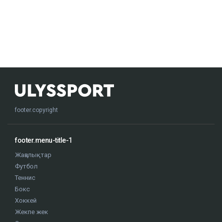
footer.copyright
footer.menu-title-1
Жаңалықтар
Футбол
Теннис
Бокс
Хоккей
Жекпе жек