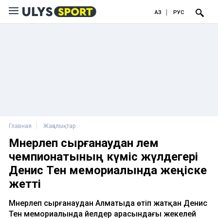
ҚАЗ
РУС
Главная
Жаңалықтар
Мәнерлеп сырғанаудан әлем
чемпионатының күміс жүлдегері
Денис Тен мемориалында жеңіске
жетті
Мәнерлеп сырғанаудан Алматыда өтіп жатқан Денис
Тен мемориалында әйелдер арасындағы жекелей