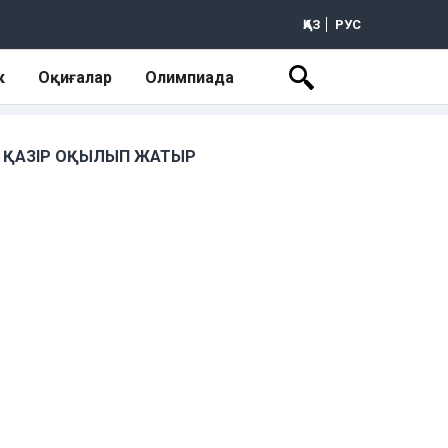
ҚАЗ
РУС
к
Оқиғалар
Олимпиада
ҚАЗІР ОҚЫЛЫП ЖАТЫР