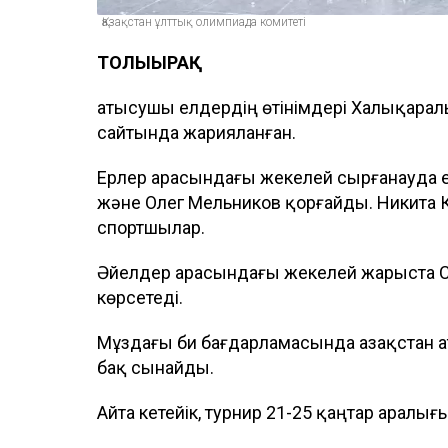
Қазақстан ұлттық олимпиада комитеті
ТОЛЫҒЫРАҚ
Қатысушы елдердің өтінімдері Халықарал
сайтында жарияланған.
Ерлер арасындағы жекелей сырғанауда 
және Олег Мельников қорғайды. Никита 
спортшылар.
Әйелдер арасындағы жекелей жарыста С
көрсетеді.
Мұздағы би бағдарламасында Қазақстан 
бақ сынайды.
Айта кетейік, турнир 21-25 қаңтар аралығ