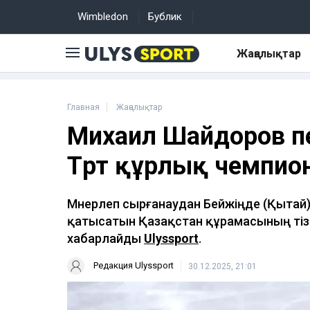
Wimbledon
Бублик
Жаңалықтар
Главная
Жаңалықтар
Михаил Шайдоров п
Төрт құрлық чемпион
Мәнерлеп сырғанаудан Бейжіңде (Қытай
қатысатын Қазақстан құрамасының тізім
хабарлайды
Ulyssport
.
Редакция Ulyssport
30.12.2025, 21:01