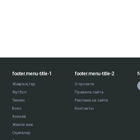
footer.menu-title-1
footer.menu-title-2
f
Жаңалықтар
О проекте
Футбол
Правила сайта
Теннис
Реклама на сайте
Бокс
Контакты
Хоккей
Жекпе жек
Оқиғалар