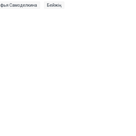
офья Самоделкина
Бейжің