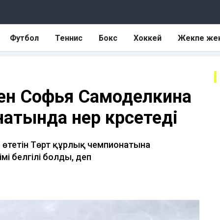
Футбол
Теннис
Бокс
Хоккей
Жекпе же
ен Софья Самоделкина
атында өнер көрсетеді
) өтетін Төрт құрлық чемпионатына
і белгілі болды, деп