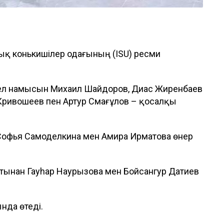
ық конькишілер одағының (ISU) ресми
ел намысын Михаил Шайдоров, Диас Жиренбаев
Кривошеев пен Артур Смағұлов – қосалқы
офья Самоделкина мен Амира Ирматова өнер
атынан Гауhар Наурызова мен Бойсангур Датиев
ында өтеді.