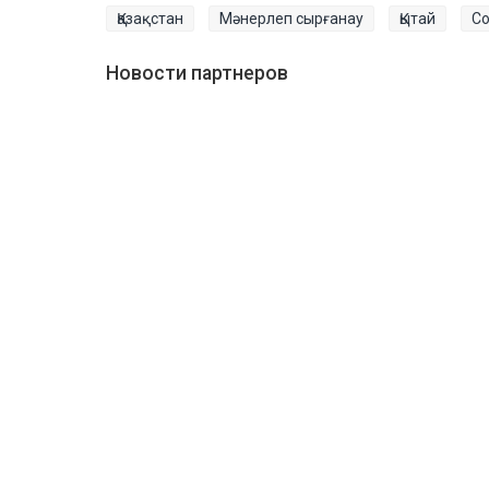
Қазақстан
Мәнерлеп сырғанау
Қытай
С
Новости партнеров