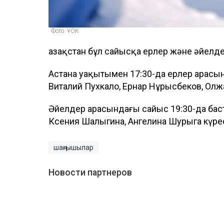
Фото: ҰОК
Қазақстан бұл сайысқа ерлер және әйел
Астана уақытымен 17:30-да ерлер арасы
Виталий Пухкало, Ернар Нұрысбеков, Олж
Әйелдер арасындағы сайыс 19:30-да бас
Ксения Шалыгина, Ангелина Шурыга күре
шаңғышылар
Новости партнеров