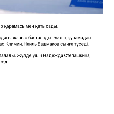
дер құрамасымен қатысады.
ндағы жарыс басталады. Біздің құрамадан
ас Климин, Наиль Башмаков сынға түседі.
талады. Жүлде үшін Надежда Степашкина,
седі.