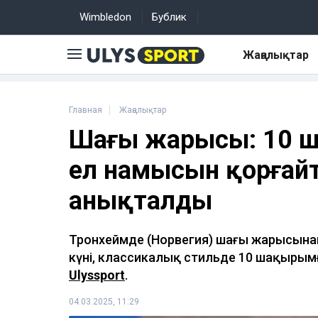
Wimbledon
Бублик
Жаңалықтар
Главная
Жаңалықтар
Шаңғы жарысы: 10
ел намысын қорғай
анықталды
Тронхеймде (Норвегия) шаңғы жарысына
күні, классикалық стильде 10 шақырым
Ulyssport
.
04.03.2025, 11:29