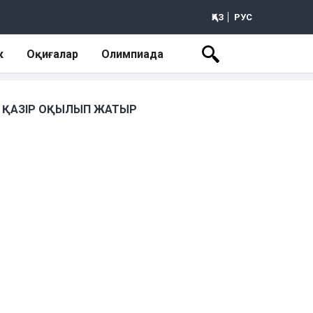
ҚАЗ
РУС
к
Оқиғалар
Олимпиада
ҚАЗІР ОҚЫЛЫП ЖАТЫР