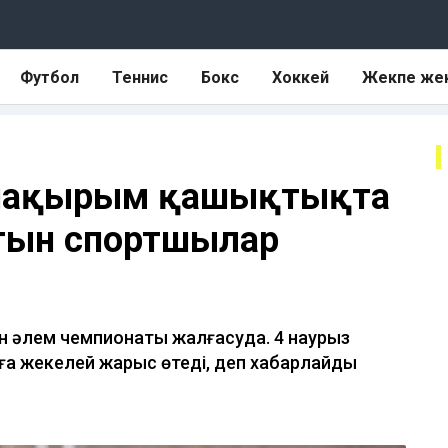
Футбол
Теннис
Бокс
Хоккей
Жекпе же
 шақырым қашықтықта
тын спортшылар
н әлем чемпионаты жалғасуда. 4 наурыз
ға жекелей жарыс өтеді, деп хабарлайды